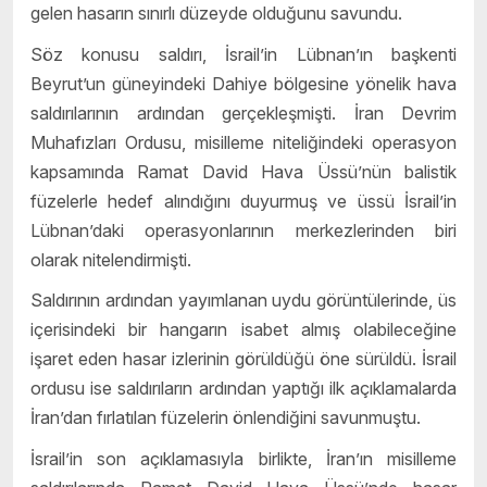
gelen hasarın sınırlı düzeyde olduğunu savundu.
Söz konusu saldırı, İsrail’in Lübnan’ın başkenti
Beyrut’un güneyindeki Dahiye bölgesine yönelik hava
saldırılarının ardından gerçekleşmişti. İran Devrim
Muhafızları Ordusu, misilleme niteliğindeki operasyon
kapsamında Ramat David Hava Üssü’nün balistik
füzelerle hedef alındığını duyurmuş ve üssü İsrail’in
Lübnan’daki operasyonlarının merkezlerinden biri
olarak nitelendirmişti.
Saldırının ardından yayımlanan uydu görüntülerinde, üs
içerisindeki bir hangarın isabet almış olabileceğine
işaret eden hasar izlerinin görüldüğü öne sürüldü. İsrail
ordusu ise saldırıların ardından yaptığı ilk açıklamalarda
İran’dan fırlatılan füzelerin önlendiğini savunmuştu.
İsrail’in son açıklamasıyla birlikte, İran’ın misilleme