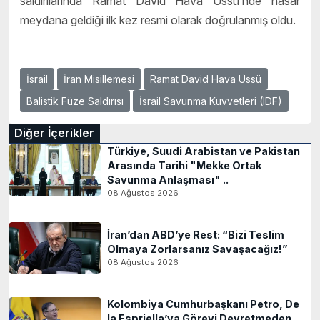
saldırılarında Ramat David Hava Üssü’nde hasar
meydana geldiği ilk kez resmi olarak doğrulanmış oldu.
İsrail
İran Misillemesi
Ramat David Hava Üssü
Balistik Füze Saldırısı
İsrail Savunma Kuvvetleri (IDF)
Diğer İçerikler
Türkiye, Suudi Arabistan ve Pakistan
Arasında Tarihi "Mekke Ortak
Savunma Anlaşması" ..
08 Ağustos 2026
İran’dan ABD’ye Rest: “Bizi Teslim
Olmaya Zorlarsanız Savaşacağız!”
08 Ağustos 2026
Kolombiya Cumhurbaşkanı Petro, De
la Espriella’ya Görevi Devretmeden