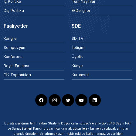
İç Politika
Tüm Yayınlar
Dış Politika
E-Dergiler
Faaliyetler
SDE
Kongre
SD TV
Sempozyum
İletişim
Konferans
Üyelik
Beyin Fırtınası
Künye
EİK Toplantıları
Kurumsal
Bu site içeriğinin telif hakları Stratejik Düşünce Enstitüsü’ne ait olup 5846 Sayılı Fikir
ve Sanat Eserleri Kanunu uyarınca kaynak gösterilerek kısmen yapılacak alıntılar
dışında önceden izin alınmaksızın hiçbir şekilde kullanılamaz ve yeniden