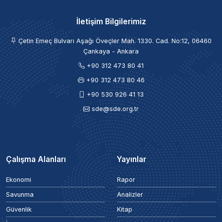
İletişim Bilgilerimiz
Çetin Emeç Bulvarı Aşağı Öveçler Mah. 1330. Cad. No:12, 06460
Çankaya - Ankara
+90 312 473 80 41
+90 312 473 80 46
+90 530 926 41 13
sde@sde.org.tr
Çalışma Alanları
Yayınlar
Ekonomi
Rapor
Savunma
Analizler
Güvenlik
Kitap