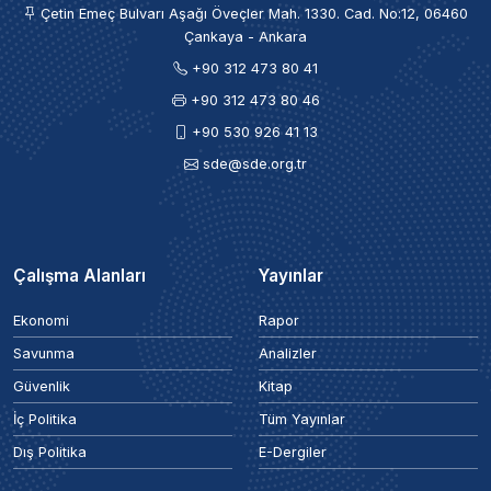
Çetin Emeç Bulvarı Aşağı Öveçler Mah. 1330. Cad. No:12, 06460
Çankaya - Ankara
+90 312 473 80 41
+90 312 473 80 46
+90 530 926 41 13
sde@sde.org.tr
Çalışma Alanları
Yayınlar
Ekonomi
Rapor
Savunma
Analizler
Güvenlik
Kitap
İç Politika
Tüm Yayınlar
Dış Politika
E-Dergiler