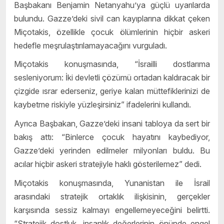
Başbakanı Benjamin Netanyahu’ya güçlü uyarılarda
bulundu. Gazze’deki sivil can kayıplarına dikkat çeken
Miçotakis, özellikle çocuk ölümlerinin hiçbir askeri
hedefle meşrulaştırılamayacağını vurguladı.
Miçotakis konuşmasında, “İsrailli dostlarıma
sesleniyorum: İki devletli çözümü ortadan kaldıracak bir
çizgide ısrar ederseniz, geriye kalan müttefiklerinizi de
kaybetme riskiyle yüzleşirsiniz” ifadelerini kullandı.
Ayrıca Başbakan, Gazze’deki insani tabloya da sert bir
bakış attı: “Binlerce çocuk hayatını kaybediyor,
Gazze’deki yerinden edilmeler milyonları buldu. Bu
acılar hiçbir askeri stratejiyle haklı gösterilemez” dedi.
Miçotakis konuşmasında, Yunanistan ile İsrail
arasındaki stratejik ortaklık ilişkisinin, gerçekler
karşısında sessiz kalmayı engellemeyeceğini belirtti.
“Stratejik dostluk, insanlık değerlerinin önünde engel