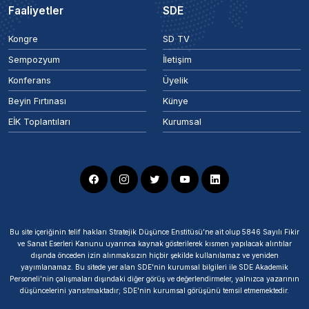
Faaliyetler
SDE
Kongre
SD TV
Sempozyum
İletişim
Konferans
Üyelik
Beyin Fırtınası
Künye
EİK Toplantıları
Kurumsal
Bu site içeriğinin telif hakları Stratejik Düşünce Enstitüsü’ne ait olup 5846 Sayılı Fikir
ve Sanat Eserleri Kanunu uyarınca kaynak gösterilerek kısmen yapılacak alıntılar
dışında önceden izin alınmaksızın hiçbir şekilde kullanılamaz ve yeniden
yayımlanamaz. Bu sitede yer alan SDE'nin kurumsal bilgileri ile SDE Akademik
Personeli'nin çalışmaları dışındaki diğer görüş ve değerlendirmeler, yalnızca yazarının
düşüncelerini yansıtmaktadır; SDE'nin kurumsal görüşünü temsil etmemektedir.