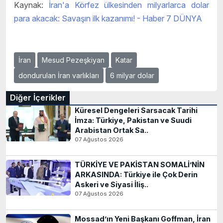
Kaynak:
İran'a Körfez ülkesinden milyarlarca dolar
para akacak: Savaşın ilk kazanımı! - Haber 7 DÜNYA
İran
Mesud Pezeşkiyan
Katar
dondurulan İran varlıkları
6 milyar dolar
Diğer İçerikler
Küresel Dengeleri Sarsacak Tarihi
İmza: Türkiye, Pakistan ve Suudi
Arabistan Ortak Sa..
07 Ağustos 2026
TÜRKİYE VE PAKİSTAN SOMALİ’NİN
ARKASINDA: Türkiye ile Çok Derin
Askeri ve Siyasi İliş..
07 Ağustos 2026
Mossad’ın Yeni Başkanı Goffman, İran