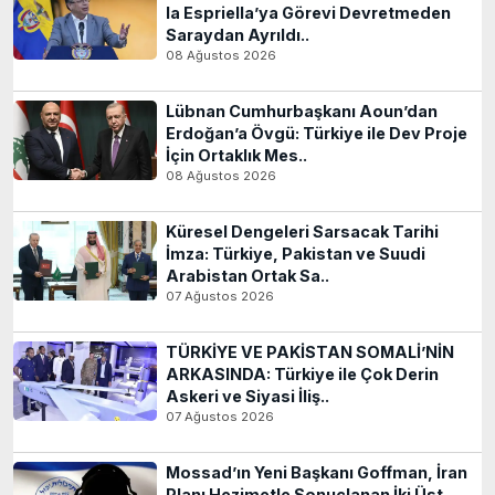
la Espriella’ya Görevi Devretmeden
Saraydan Ayrıldı..
08 Ağustos 2026
Lübnan Cumhurbaşkanı Aoun’dan
Erdoğan’a Övgü: Türkiye ile Dev Proje
İçin Ortaklık Mes..
08 Ağustos 2026
Küresel Dengeleri Sarsacak Tarihi
İmza: Türkiye, Pakistan ve Suudi
Arabistan Ortak Sa..
07 Ağustos 2026
TÜRKİYE VE PAKİSTAN SOMALİ’NİN
ARKASINDA: Türkiye ile Çok Derin
Askeri ve Siyasi İliş..
07 Ağustos 2026
Mossad’ın Yeni Başkanı Goffman, İran
Planı Hezimetle Sonuçlanan İki Üst