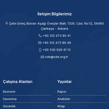
İletişim Bilgilerimiz
Çetin Emeç Bulvarı Aşağı Öveçler Mah. 1330. Cad. No:12, 06460
Çankaya - Ankara
+90 312 473 80 41
+90 312 473 80 46
+90 530 926 41 13
sde@sde.org.tr
Çalışma Alanları
Yayınlar
Ekonomi
Rapor
Savunma
Analizler
Güvenlik
Kitap