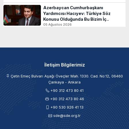
Azerbaycan Cumhurbaşkanı
Yardımcısı Hacıyev: Türkiye Söz
Konusu Olduğunda Bu Bizim İç..
05 Ağustos 2026
İletişim Bilgilerimiz
Çetin Emeç Bulvarı Aşağı Öveçler Mah. 1330. Cad. No:12, 06460
Çankaya - Ankara
+90 312 473 80 41
+90 312 473 80 46
+90 530 926 41 13
sde@sde.org.tr