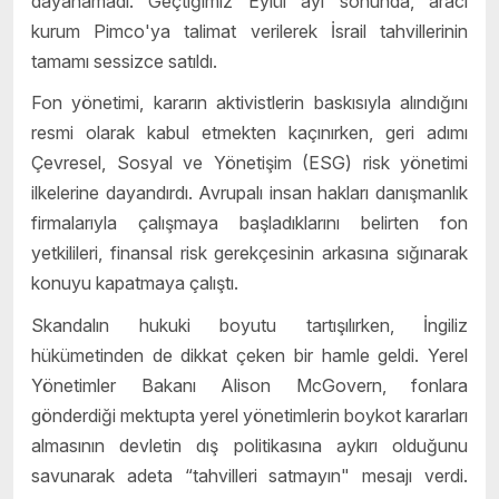
dayanamadı. Geçtiğimiz Eylül ayı sonunda, aracı
kurum Pimco'ya talimat verilerek İsrail tahvillerinin
tamamı sessizce satıldı.
Fon yönetimi, kararın aktivistlerin baskısıyla alındığını
resmi olarak kabul etmekten kaçınırken, geri adımı
Çevresel, Sosyal ve Yönetişim (ESG) risk yönetimi
ilkelerine dayandırdı. Avrupalı insan hakları danışmanlık
firmalarıyla çalışmaya başladıklarını belirten fon
yetkilileri, finansal risk gerekçesinin arkasına sığınarak
konuyu kapatmaya çalıştı.
Skandalın hukuki boyutu tartışılırken, İngiliz
hükümetinden de dikkat çeken bir hamle geldi. Yerel
Yönetimler Bakanı Alison McGovern, fonlara
gönderdiği mektupta yerel yönetimlerin boykot kararları
almasının devletin dış politikasına aykırı olduğunu
savunarak adeta “tahvilleri satmayın" mesajı verdi.