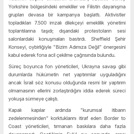
Yorkshire bölgesindeki emekliler ve Filistin dayanışma
grupları devasa bir kampanya başlattı. Aktivistler
topladıkları 7.500 imzalı dilekçeyi emeklilik yönetimi
toplantılarına taşıdı; dışarıdaki protestoların sesi
salonlardaki konuşmaları bastırdı. Sheffield Şehir
Konseyi, oybirliğiyle "Bizim Adımıza Değil" önergesini
kabul ederek fona acil çekilme çağrısında bulundu.
Süreç boyunca fon yöneticileri, Ukrayna savaşı gibi
durumlarda hükümetin net yaptırımlar uyguladığını
ancak İsrail söz konusu olduğunda resmi bir yaptırım
olmamasının ellerini zorlaştırdığını iddia ederek süreci
yokuşa sürmeye çalıştı.
Kapalı kapılar ardında "kurumsal itibarın
zedelenmesinden" korktuklarını itiraf eden Border to
Coast yöneticileri, tırmanan baskılara daha fazla