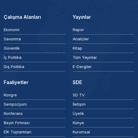
Çalışma Alanları
Yayınlar
Ekonomi
Rapor
Savunma
Analizler
Güvenlik
Kitap
İç Politika
Tüm Yayınlar
Dış Politika
E-Dergiler
Faaliyetler
SDE
Kongre
SD TV
Sempozyum
İletişim
Konferans
Üyelik
Beyin Fırtınası
Künye
EİK Toplantıları
Kurumsal