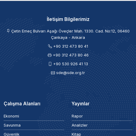
İletişim Bilgilerimiz
Çetin Emeç Bulvarı Aşağı Öveçler Mah. 1330. Cad. No:12, 06460
Çankaya - Ankara
+90 312 473 80 41
+90 312 473 80 46
+90 530 926 41 13
sde@sde.org.tr
Çalışma Alanları
Yayınlar
Ekonomi
Rapor
Savunma
Analizler
Güvenlik
Kitap