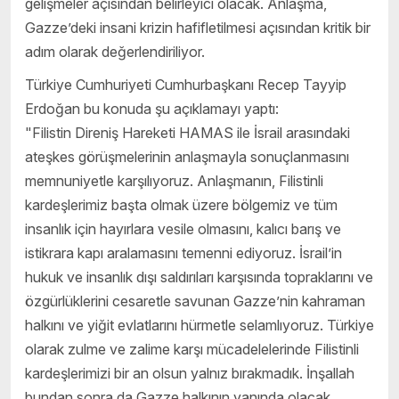
gelişmeler açısından belirleyici olacak. Anlaşma,
Gazze’deki insani krizin hafifletilmesi açısından kritik bir
adım olarak değerlendiriliyor.
Türkiye Cumhuriyeti Cumhurbaşkanı Recep Tayyip
Erdoğan bu konuda şu açıklamayı yaptı:
"Filistin Direniş Hareketi HAMAS ile İsrail arasındaki
ateşkes görüşmelerinin anlaşmayla sonuçlanmasını
memnuniyetle karşılıyoruz. Anlaşmanın, Filistinli
kardeşlerimiz başta olmak üzere bölgemiz ve tüm
insanlık için hayırlara vesile olmasını, kalıcı barış ve
istikrara kapı aralamasını temenni ediyoruz. İsrail’in
hukuk ve insanlık dışı saldırıları karşısında topraklarını ve
özgürlüklerini cesaretle savunan Gazze’nin kahraman
halkını ve yiğit evlatlarını hürmetle selamlıyoruz. Türkiye
olarak zulme ve zalime karşı mücadelelerinde Filistinli
kardeşlerimizi bir an olsun yalnız bırakmadık. İnşallah
bundan sonra da Gazze halkının yanında olacak,