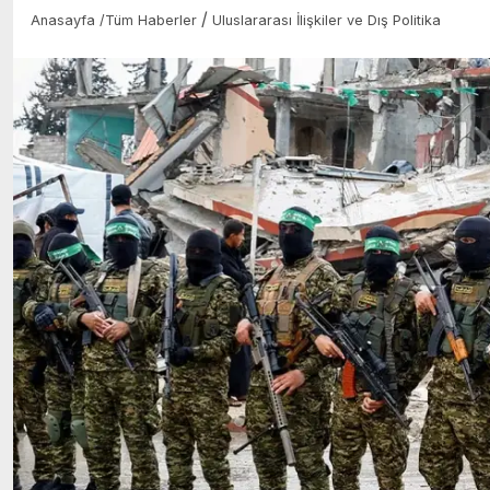
/
Anasayfa
/
Tüm Haberler
Uluslararası İlişkiler ve Dış Politika