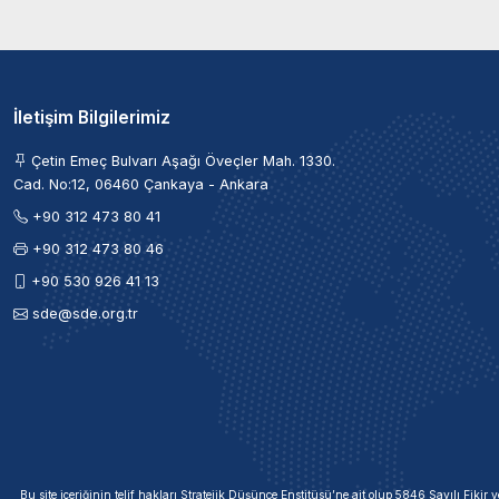
İletişim Bilgilerimiz
Çetin Emeç Bulvarı Aşağı Öveçler Mah. 1330.
Cad. No:12, 06460 Çankaya - Ankara
+90 312 473 80 41
+90 312 473 80 46
+90 530 926 41 13
sde@sde.org.tr
Bu site içeriğinin telif hakları Stratejik Düşünce Enstitüsü’ne ait olup 5846 Sayılı Fik