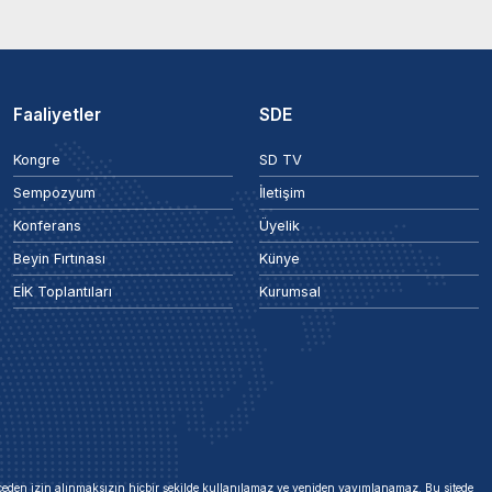
Faaliyetler
SDE
Kongre
SD TV
Sempozyum
İletişim
Konferans
Üyelik
Beyin Fırtınası
Künye
EİK Toplantıları
Kurumsal
 önceden izin alınmaksızın hiçbir şekilde kullanılamaz ve yeniden yayımlanamaz. Bu sitede