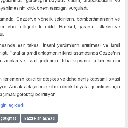
gulanması gerektiğini söyledi. Kasım, arabulucuların ve
abilmesinin kritik önem taşıdığını vurguladı.
klamada, Gazze’ye yönelik saldırıların, bombardımanların ve
i tehdit ettiği ifade edildi. Hareket, garantör ülkeleri ve
dı.
nda esir takası, insani yardımların artırılması ve İsrail
ıştı. Taraflar şimdi anlaşmanın ikinci aşamasında Gazze’nin
izmaları ve İsrail güçlerinin daha kapsamlı çekilmesi gibi
lerlemenin kalıcı bir ateşkes ve daha geniş kapsamlı siyasi
iyor. Ancak anlaşmanın nihai olarak hayata geçirilmesi için
ılması gerektiği belirtiliyor.
ini açıkladı
in çatışması
Gazze anlaşması