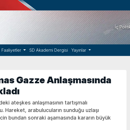
İç Polit
Faaliyetler
SD Akademi Dergisi
Yayınlar
mas Gazze Anlaşmasında
kladı
eki ateşkes anlaşmasının tartışmalı
. Hareket, arabulucuların sunduğu uzlaşı
ürecin bundan sonraki aşamasında kararın büyük