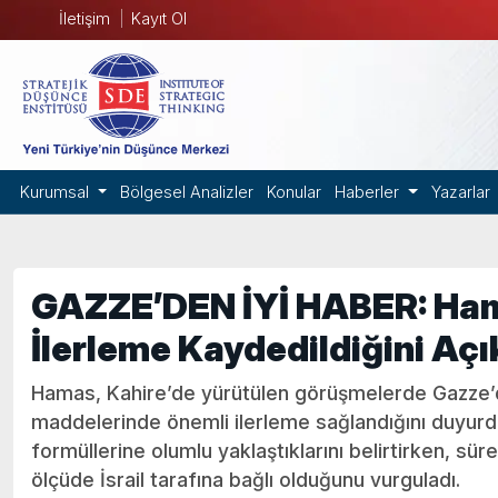
İletişim
Kayıt Ol
Kurumsal
Bölgesel Analizler
Konular
Haberler
Yazarlar
GAZZE’DEN İYİ HABER: Ha
İlerleme Kaydedildiğini Açı
Hamas, Kahire’de yürütülen görüşmelerde Gazze’d
maddelerinde önemli ilerleme sağlandığını duyurdu
formüllerine olumlu yaklaştıklarını belirtirken, s
ölçüde İsrail tarafına bağlı olduğunu vurguladı.