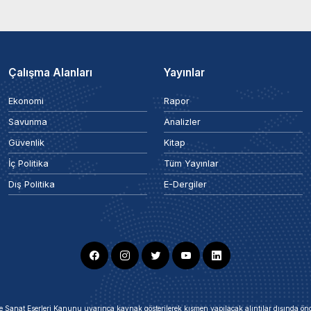
Çalışma Alanları
Yayınlar
Ekonomi
Rapor
Savunma
Analizler
Güvenlik
Kitap
İç Politika
Tüm Yayınlar
Dış Politika
E-Dergiler
ir ve Sanat Eserleri Kanunu uyarınca kaynak gösterilerek kısmen yapılacak alıntılar dışında