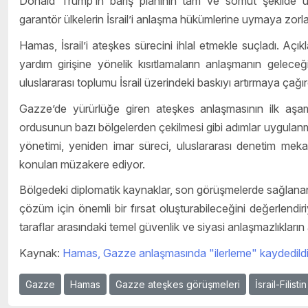
Donald Trump’ın barış planının tam ve somut şekilde uy
garantör ülkelerin İsrail’i anlaşma hükümlerine uymaya zorlay
Hamas, İsrail’i ateşkes sürecini ihlal etmekle suçladı. Açı
yardım girişine yönelik kısıtlamaların anlaşmanın geleceğin
uluslararası toplumu İsrail üzerindeki baskıyı artırmaya çağır
Gazze’de yürürlüğe giren ateşkes anlaşmasının ilk aşaması
ordusunun bazı bölgelerden çekilmesi gibi adımlar uygulanm
yönetimi, yeniden imar süreci, uluslararası denetim mekan
konuları müzakere ediyor.
Bölgedeki diplomatik kaynaklar, son görüşmelerde sağlanan i
çözüm için önemli bir fırsat oluşturabileceğini değerlendir
taraflar arasındaki temel güvenlik ve siyasi anlaşmazlıkların aş
Kaynak:
Hamas, Gazze anlaşmasında "ilerleme" kaydedildiğ
Gazze
Hamas
Gazze ateşkes görüşmeleri
İsrail-Filist