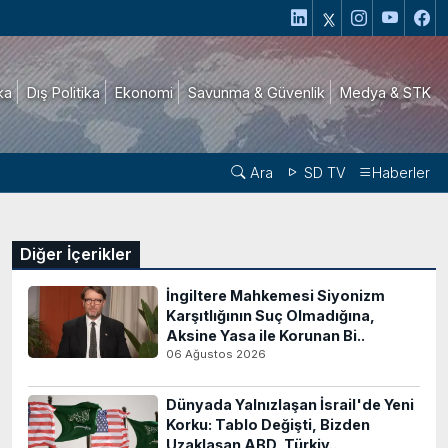
ika
Dış Politika
Ekonomi
Savunma & Güvenlik
Medya & STK
Ara
SD TV
Haberler
Diğer İçerikler
İngiltere Mahkemesi Siyonizm
Karşıtlığının Suç Olmadığına,
Aksine Yasa ile Korunan Bi..
06 Ağustos 2026
Dünyada Yalnızlaşan İsrail'de Yeni
Korku: Tablo Değişti, Bizden
Uzaklaşan ABD, Türkiy..