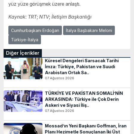
yüz yüze görüşmek üzere anlaştı.
Kaynak
:
TRT
;
NTV
;
İletişim
Başkanlığı
Cumhurbaşkanı Erdoğan
İtalya Başbakanı Meloni
Türkiye-İtalya
Diğer İçerikler
Küresel Dengeleri Sarsacak Tarihi
İmza: Türkiye, Pakistan ve Suudi
Arabistan Ortak Sa..
07 Ağustos 2026
TÜRKİYE VE PAKİSTAN SOMALİ’NİN
ARKASINDA: Türkiye ile Çok Derin
Askeri ve Siyasi İliş..
07 Ağustos 2026
Mossad’ın Yeni Başkanı Goffman, İran
Planı Hezimetle Sonuçlanan İki Üst