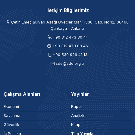
İletişim Bilgilerimiz
Çetin Emeç Bulvarı Aşağı Öveçler Mah. 1330. Cad. No:12, 06460
Çankaya - Ankara
+90 312 473 80 41
+90 312 473 80 46
+90 530 926 41 13
sde@sde.org.tr
Çalışma Alanları
Yayınlar
Ekonomi
Rapor
Savunma
Analizler
Güvenlik
Kitap
İç Politika
Tüm Yayınlar