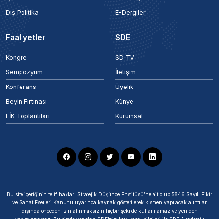
Dış Politika
E-Dergiler
Faaliyetler
SDE
Kongre
SD TV
Sempozyum
İletişim
Konferans
Üyelik
Beyin Fırtınası
Künye
EİK Toplantıları
Kurumsal
Bu site içeriğinin telif hakları Stratejik Düşünce Enstitüsü’ne ait olup 5846 Sayılı Fikir
ve Sanat Eserleri Kanunu uyarınca kaynak gösterilerek kısmen yapılacak alıntılar
dışında önceden izin alınmaksızın hiçbir şekilde kullanılamaz ve yeniden
yayımlanamaz. Bu sitede yer alan SDE'nin kurumsal bilgileri ile SDE Akademik