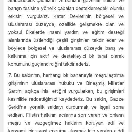
arabuluculuk çabalarını ve bunların güvenlik, istikrar ve
barışın tesisine yönelik çabaları desteklemedeki olumlu
etkisini vurgularız. Katar Devleti’nin bölgesel ve
uluslararası düzeyde, özellikle gelişmekte olan ve
yoksul ülkelerde insani yardım ve eğitim desteği
alanlarında üstlendiği çeşitli girişimleri takdir eder ve
böylece bölgesel ve uluslararası düzeyde barış ve
kalkınma için aktif ve destekleyici bir taraf olarak
konumunu güçlendirdiğini takdir ederiz.
7. Bu saldırının, herhangi bir bahaneyle meşrulaştırma
girişiminin uluslararası hukuku ve Birleşmiş Milletler
Şartı’nı açıkça ihlal ettiğini vurgularken, bu girişimleri
kesinlikle reddettiğimizi kaydederiz. Bu saldırı, Gazze
Şeridi’ne yönelik saldırıyı durdurmak ve işgali sona
erdiren, Filistin halkının acılarına son veren ve onların
meşru ve vazgeçilmez haklarını koruyan adil ve
kapsamlı bir siyasi çözüme ulaşmak için yapılan ciddi