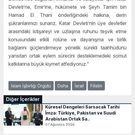
Devleti’ne, Emir’ine, hükümete ve Şeyh Tamim bin
Hamad El Thani önderliğindeki halkına, derin
şükranlarımızı sunarız. Katar Devleti’nin üye devletler
arasındaki istişareyi ve uzlaşma ruhunu teşvik etme
konusundaki etkili rolüne ve dayanışma ve birlik
bağlarını güçlendirmeye yönelik sürekli taahhüdünü
yansıtan ortak eylem sürecini desteklemedeki somut
katkılarına büyük kıymet atfediyoruz.”
İslam İşbirliği Örgütü
Doha
İsrail
Filistin
Diğer İçerikler
Küresel Dengeleri Sarsacak Tarihi
İmza: Türkiye, Pakistan ve Suudi
Arabistan Ortak Sa..
07 Ağustos 2026