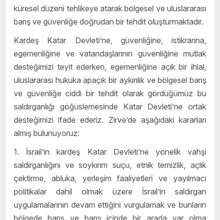
küresel düzeni tehlikeye atarak bölgesel ve uluslararası
barış ve güvenliğe doğrudan bir tehdit oluşturmaktadır.
Kardeş Katar Devleti’ne, güvenliğine, istikrarına,
egemenliğine ve vatandaşlarının güvenliğine mutlak
desteğimizi teyit ederken, egemenliğine açık bir ihlal,
uluslararası hukuka apaçık bir aykırılık ve bölgesel barış
ve güvenliğe ciddi bir tehdit olarak gördüğümüz bu
saldırganlığı göğüslemesinde Katar Devleti’ne ortak
desteğimizi ifade ederiz. Zirve’de aşağıdaki kararları
almış bulunuyoruz:
1. İsrail’in kardeş Katar Devleti’ne yönelik vahşi
saldırganlığını ve soykırım suçu, etnik temizlik, açlık
çektirme, abluka, yerleşim faaliyetleri ve yayılmacı
politikalar dahil olmak üzere İsrail’in saldırgan
uygulamalarının devam ettiğini vurgulamak ve bunların
bölgede barış ve barış içinde bir arada var olma