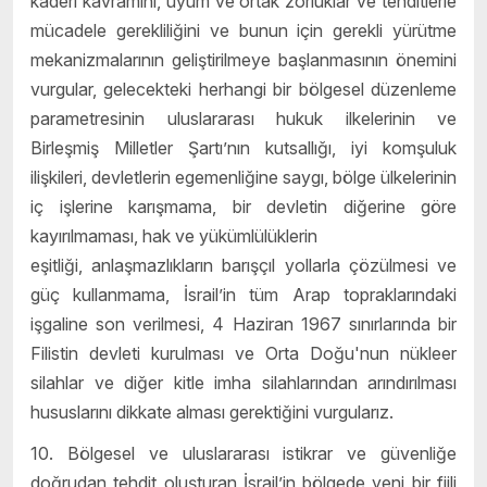
kaderi kavramını, uyum ve ortak zorluklar ve tehditlerle
mücadele gerekliliğini ve bunun için gerekli yürütme
mekanizmalarının geliştirilmeye başlanmasının önemini
vurgular, gelecekteki herhangi bir bölgesel düzenleme
parametresinin uluslararası hukuk ilkelerinin ve
Birleşmiş Milletler Şartı’nın kutsallığı, iyi komşuluk
ilişkileri, devletlerin egemenliğine saygı, bölge ülkelerinin
iç işlerine karışmama, bir devletin diğerine göre
kayırılmaması, hak ve yükümlülüklerin
eşitliği, anlaşmazlıkların barışçıl yollarla çözülmesi ve
güç kullanmama, İsrail’in tüm Arap topraklarındaki
işgaline son verilmesi, 4 Haziran 1967 sınırlarında bir
Filistin devleti kurulması ve Orta Doğu'nun nükleer
silahlar ve diğer kitle imha silahlarından arındırılması
hususlarını dikkate alması gerektiğini vurgularız.
10. Bölgesel ve uluslararası istikrar ve güvenliğe
doğrudan tehdit oluşturan İsrail’in bölgede yeni bir fiili