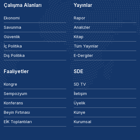
Çalışma Alanları
Yayınlar
Ekonomi
Rapor
Savunma
Analizler
Güvenlik
Kitap
İç Politika
Tüm Yayınlar
Dış Politika
E-Dergiler
Faaliyetler
SDE
Kongre
SD TV
Sempozyum
İletişim
Konferans
Üyelik
Beyin Fırtınası
Künye
EİK Toplantıları
Kurumsal