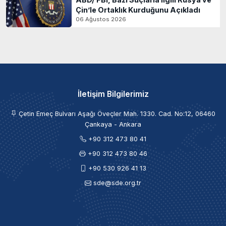
Çin’le Ortaklık Kurduğunu Açıkladı
06 Ağustos 2026
İletişim Bilgilerimiz
Çetin Emeç Bulvarı Aşağı Öveçler Mah. 1330. Cad. No:12, 06460
Çankaya - Ankara
+90 312 473 80 41
+90 312 473 80 46
+90 530 926 41 13
sde@sde.org.tr