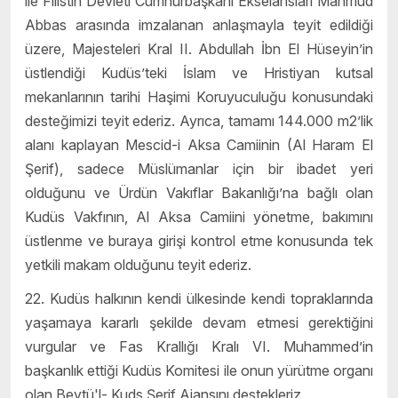
ile Filistin Devleti Cumhurbaşkanı Ekselansları Mahmud
Abbas arasında imzalanan anlaşmayla teyit edildiği
üzere, Majesteleri Kral II. Abdullah İbn El Hüseyin’in
üstlendiği Kudüs’teki İslam ve Hristiyan kutsal
mekanlarının tarihi Haşimi Koruyuculuğu konusundaki
desteğimizi teyit ederiz. Ayrıca, tamamı 144.000 m2’lik
alanı kaplayan Mescid-i Aksa Camiinin (Al Haram El
Şerif), sadece Müslümanlar için bir ibadet yeri
olduğunu ve Ürdün Vakıflar Bakanlığı’na bağlı olan
Kudüs Vakfının, Al Aksa Camiini yönetme, bakımını
üstlenme ve buraya girişi kontrol etme konusunda tek
yetkili makam olduğunu teyit ederiz.
22. Kudüs halkının kendi ülkesinde kendi topraklarında
yaşamaya kararlı şekilde devam etmesi gerektiğini
vurgular ve Fas Krallığı Kralı VI. Muhammed’in
başkanlık ettiği Kudüs Komitesi ile onun yürütme organı
olan Beytü'l- Kuds Şerif Ajansını destekleriz.