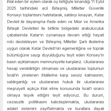
ihlal eden bir eylem olarak oy birliğiyle kınandığı 11 Eylül
2025 tarihindeki acil Birleşmiş Milletler Güvenlik
Konseyi toplantısını hatırlatarak, saldırıyı kınayan, Katar
Devleti ile dayanışma ifade eden ve Mısır ve Amerika
Birleşik Devletleri ile birlikte bölgedeki arabuluculuk
çabalarında Katar’ın oynamaya devam ettiği hayati
rolü destekleyen ve Birleşmiş Milletler Şartı ilkelerine
uygun olarak Katar Devleti’nin egemenliğine ve toprak
bütünlüğüne saygı duyulduğunu teyit eden Konsey’in
basın açıklamasını memnuniyetle karşılarız. Uluslararası
hesap verebilirliğin olmaması ve uluslararası toplumun
İsrail’in yinelenen ihlallerine karşı sessiz kalmasının,
saldırganlığı ve uluslararası hukuk ile uluslararası
meşruiyeti açıkça ihlal etme konusunda İsrail’i ısrarcı
olmaya teşvik ettiğini teyit ediyoruz. Bu durum,
cezasızlık politikasını kalıcılaştırmakta, uluslararası
adalet sistemini zayıflatmakta ve kurallara dayalı