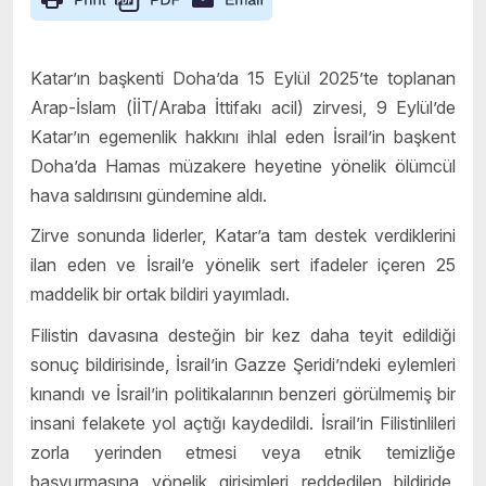
Katar’ın başkenti Doha’da 15 Eylül 2025’te toplanan
Arap-İslam (İİT/Araba İttifakı acil) zirvesi, 9 Eylül’de
Katar’ın egemenlik hakkını ihlal eden İsrail’in başkent
Doha’da Hamas müzakere heyetine yönelik ölümcül
hava saldırısını gündemine aldı.
Zirve sonunda liderler, Katar’a tam destek verdiklerini
ilan eden ve İsrail’e yönelik sert ifadeler içeren 25
maddelik bir ortak bildiri yayımladı.
Filistin davasına desteğin bir kez daha teyit edildiği
sonuç bildirisinde, İsrail’in Gazze Şeridi’ndeki eylemleri
kınandı ve İsrail’in politikalarının benzeri görülmemiş bir
insani felakete yol açtığı kaydedildi. İsrail’in Filistinlileri
zorla yerinden etmesi veya etnik temizliğe
başvurmasına yönelik girişimleri reddedilen bildiride,