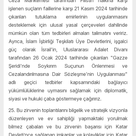
Ceza Mahkemesi tarafından Filistin halkına karşı
işlenen suçların faillerine karşı 21 Kasım 2024 tarihinde
çıkarılan tutuklama emirlerinin uygulanmasını
desteklemek için ulusal yasal çerçeveleri dahilinde
mümkün olan tüm tedbirleri almaları talimatını veririz.
Ayrıca, İslam İşbirliği Teşkilatı Üye Devletlerini, işgalci
güç olarak İsrail'in, Uluslararası Adalet Divanı
tarafından 26 Ocak 2024 tarihinde çıkarılan "Gazze
Şeridi'nde Soykırım Suçunun Önlenmesi ve
Cezalandırılmasına Dair Sözleşme'nin Uygulanması"
adlı geçici tedbirler kapsamındaki bağlayıcı
yükümlülüklerine uymasını sağlamak için diplomatik,
siyasi ve hukuki çaba göstermeye çağırırız.
25. Bu zirvenin toplantılarını bilgelik ve stratejik vizyonla
düzenleyen ve ev sahipliği yapmaktaki yorulmak
bilmez çabaları ve bu zirvenin başarısı için Katar
Devleti’nce sağlanan imkanlar ve kolaylıklar için Katar