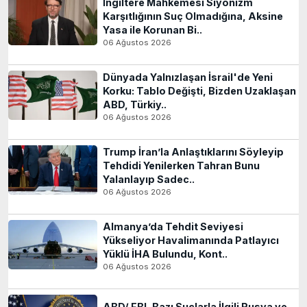
İngiltere Mahkemesi Siyonizm
Karşıtlığının Suç Olmadığına, Aksine
Yasa ile Korunan Bi..
06 Ağustos 2026
Dünyada Yalnızlaşan İsrail'de Yeni
Korku: Tablo Değişti, Bizden Uzaklaşan
ABD, Türkiy..
06 Ağustos 2026
Trump İran’la Anlaştıklarını Söyleyip
Tehdidi Yenilerken Tahran Bunu
Yalanlayıp Sadec..
06 Ağustos 2026
Almanya’da Tehdit Seviyesi
Yükseliyor Havalimanında Patlayıcı
Yüklü İHA Bulundu, Kont..
06 Ağustos 2026
ABD/ FBI, Bazı Suçlarla İlgili Rusya ve