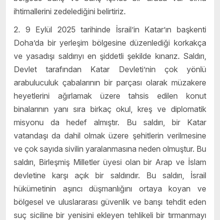
ihtimallerini zedelediğini belirtiriz.
2. 9 Eylül 2025 tarihinde İsrail’in Katar’ın başkenti
Doha’da bir yerleşim bölgesine düzenlediği korkakça
ve yasadışı saldırıyı en şiddetli şekilde kınarız. Saldırı,
Devlet tarafından Katar Devleti’nin çok yönlü
arabuluculuk çabalarının bir parçası olarak müzakere
heyetlerini ağırlamak üzere tahsis edilen konut
binalarının yanı sıra birkaç okul, kreş ve diplomatik
misyonu da hedef almıştır. Bu saldırı, bir Katar
vatandaşı da dahil olmak üzere şehitlerin verilmesine
ve çok sayıda sivilin yaralanmasına neden olmuştur. Bu
saldırı, Birleşmiş Milletler üyesi olan bir Arap ve İslam
devletine karşı açık bir saldırıdır. Bu saldırı, İsrail
hükümetinin aşırıcı düşmanlığını ortaya koyan ve
bölgesel ve uluslararası güvenlik ve barışı tehdit eden
suç siciline bir yenisini ekleyen tehlikeli bir tırmanmayı