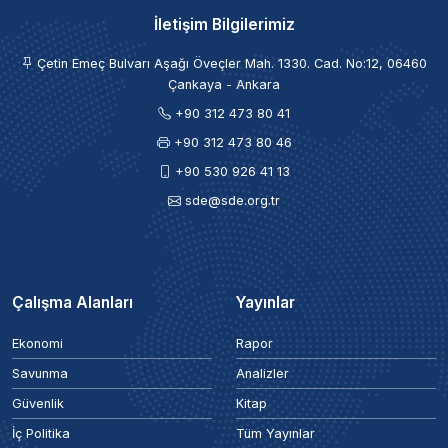
İletişim Bilgilerimiz
Çetin Emeç Bulvarı Aşağı Öveçler Mah. 1330. Cad. No:12, 06460
Çankaya - Ankara
+90 312 473 80 41
+90 312 473 80 46
+90 530 926 41 13
sde@sde.org.tr
Çalışma Alanları
Yayınlar
Ekonomi
Rapor
Savunma
Analizler
Güvenlik
Kitap
İç Politika
Tüm Yayınlar