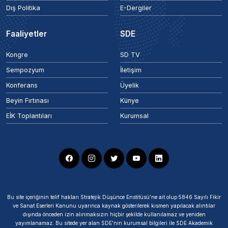
Dış Politika
E-Dergiler
Faaliyetler
SDE
Kongre
SD TV
Sempozyum
İletişim
Konferans
Üyelik
Beyin Fırtınası
Künye
EİK Toplantıları
Kurumsal
Bu site içeriğinin telif hakları Stratejik Düşünce Enstitüsü’ne ait olup 5846 Sayılı Fikir
ve Sanat Eserleri Kanunu uyarınca kaynak gösterilerek kısmen yapılacak alıntılar
dışında önceden izin alınmaksızın hiçbir şekilde kullanılamaz ve yeniden
yayımlanamaz. Bu sitede yer alan SDE'nin kurumsal bilgileri ile SDE Akademik