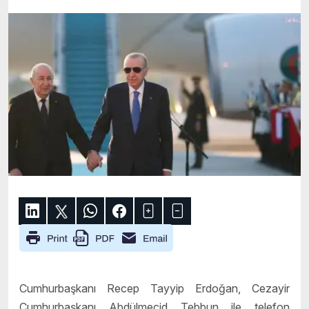
Cumhurbaşkanı Recep Tayyip Erdoğan, Cezayir
Cumhurbaşkanı Abdülmecid Tebbun ile telefon