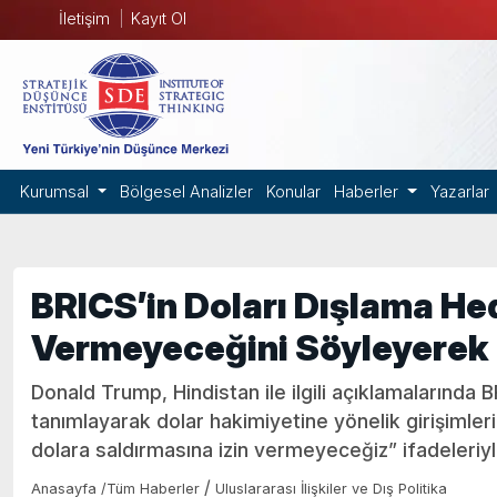
İletişim
Kayıt Ol
Kurumsal
Bölgesel Analizler
Konular
Haberler
Yazarlar
BRICS’in Doları Dışlama He
Vermeyeceğini Söyleyerek
Donald Trump, Hindistan ile ilgili açıklamalarında 
tanımlayarak dolar hakimiyetine yönelik girişimle
dolara saldırmasına izin vermeyeceğiz” ifadeleriyle
/
Anasayfa
/
Tüm Haberler
Uluslararası İlişkiler ve Dış Politika