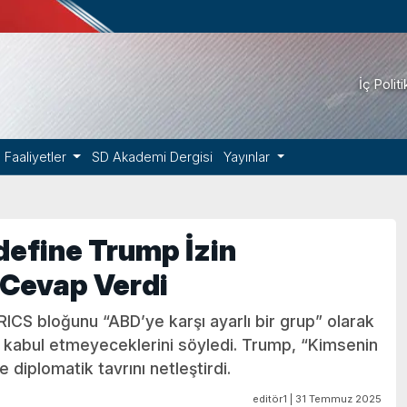
İç Polit
Faaliyetler
SD Akademi Dergisi
Yayınlar
define Trump İzin
 Cevap Verdi
BRICS bloğunu “ABD’ye karşı ayarlı bir grup” olarak
ri kabul etmeyeceklerini söyledi. Trump, “Kimsenin
 diplomatik tavrını netleştirdi.
editör1 | 31 Temmuz 2025