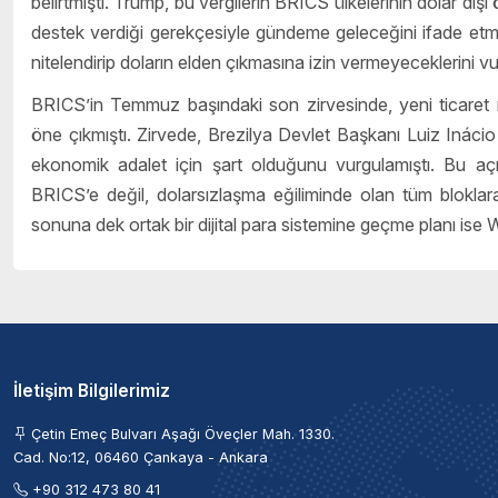
belirtmişti. Trump, bu vergilerin BRICS ülkelerinin dolar dışı
destek verdiği gerekçesiyle gündeme geleceğini ifade etm
nitelendirip doların elden çıkmasına izin vermeyeceklerini vu
BRICS’in Temmuz başındaki son zirvesinde, yeni ticaret me
öne çıkmıştı. Zirvede, Brezilya Devlet Başkanı Luiz Inácio
ekonomik adalet için şart olduğunu vurgulamıştı. Bu açık
BRICS’e değil, dolarsızlaşma eğiliminde olan tüm bloklara 
sonuna dek ortak bir dijital para sistemine geçme planı ise
İletişim Bilgilerimiz
Çetin Emeç Bulvarı Aşağı Öveçler Mah. 1330.
Cad. No:12, 06460 Çankaya - Ankara
+90 312 473 80 41