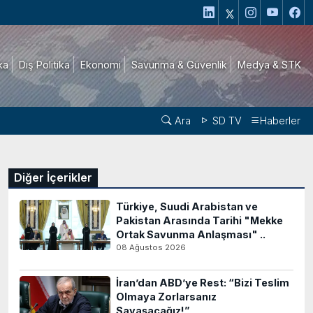
ika
Dış Politika
Ekonomi
Savunma & Güvenlik
Medya & STK
Ara
SD TV
Haberler
Diğer İçerikler
Türkiye, Suudi Arabistan ve
Pakistan Arasında Tarihi "Mekke
Ortak Savunma Anlaşması" ..
08 Ağustos 2026
İran’dan ABD’ye Rest: “Bizi Teslim
Olmaya Zorlarsanız
Savaşacağız!”