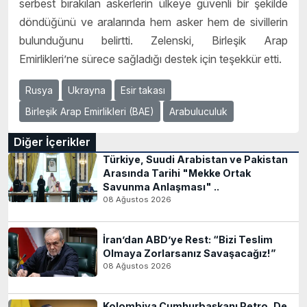
serbest bırakılan askerlerin ülkeye güvenli bir şekilde
döndüğünü ve aralarında hem asker hem de sivillerin
bulunduğunu belirtti. Zelenski, Birleşik Arap
Emirlikleri’ne sürece sağladığı destek için teşekkür etti.
Rusya
Ukrayna
Esir takası
Birleşik Arap Emirlikleri (BAE)
Arabuluculuk
Diğer İçerikler
Türkiye, Suudi Arabistan ve Pakistan
Arasında Tarihi "Mekke Ortak
Savunma Anlaşması" ..
08 Ağustos 2026
İran’dan ABD’ye Rest: “Bizi Teslim
Olmaya Zorlarsanız Savaşacağız!”
08 Ağustos 2026
Kolombiya Cumhurbaşkanı Petro, De