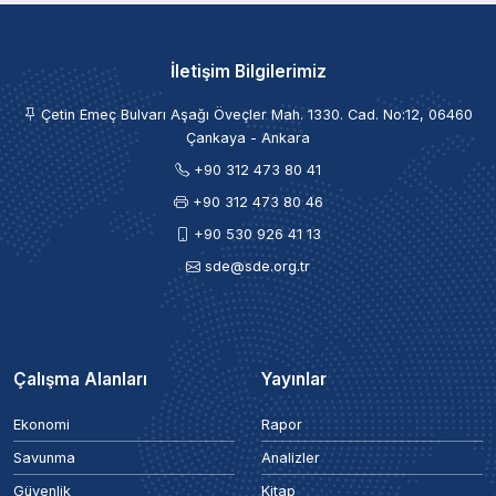
İletişim Bilgilerimiz
Çetin Emeç Bulvarı Aşağı Öveçler Mah. 1330. Cad. No:12, 06460
Çankaya - Ankara
+90 312 473 80 41
+90 312 473 80 46
+90 530 926 41 13
sde@sde.org.tr
Çalışma Alanları
Yayınlar
Ekonomi
Rapor
Savunma
Analizler
Güvenlik
Kitap