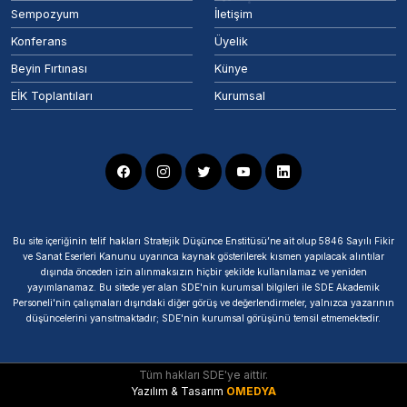
Sempozyum
İletişim
Konferans
Üyelik
Beyin Fırtınası
Künye
EİK Toplantıları
Kurumsal
Bu site içeriğinin telif hakları Stratejik Düşünce Enstitüsü’ne ait olup 5846 Sayılı Fikir
ve Sanat Eserleri Kanunu uyarınca kaynak gösterilerek kısmen yapılacak alıntılar
dışında önceden izin alınmaksızın hiçbir şekilde kullanılamaz ve yeniden
yayımlanamaz. Bu sitede yer alan SDE'nin kurumsal bilgileri ile SDE Akademik
Personeli'nin çalışmaları dışındaki diğer görüş ve değerlendirmeler, yalnızca yazarının
düşüncelerini yansıtmaktadır; SDE'nin kurumsal görüşünü temsil etmemektedir.
Tüm hakları SDE'ye aittir.
Yazılım & Tasarım
OMEDYA