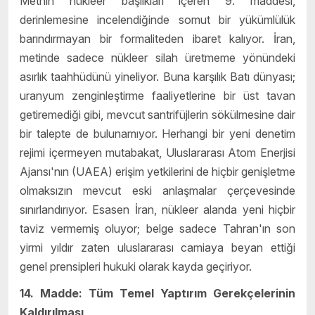
Metnin nükleer başlıkları içeren 9. maddesi,
derinlemesine incelendiğinde somut bir yükümlülük
barındırmayan bir formaliteden ibaret kalıyor. İran,
metinde sadece nükleer silah üretmeme yönündeki
asırlık taahhüdünü yineliyor. Buna karşılık Batı dünyası;
uranyum zenginleştirme faaliyetlerine bir üst tavan
getiremediği gibi, mevcut santrifüjlerin sökülmesine dair
bir talepte de bulunamıyor. Herhangi bir yeni denetim
rejimi içermeyen mutabakat, Uluslararası Atom Enerjisi
Ajansı'nın (UAEA) erişim yetkilerini de hiçbir genişletme
olmaksızın mevcut eski anlaşmalar çerçevesinde
sınırlandırıyor. Esasen İran, nükleer alanda yeni hiçbir
taviz vermemiş oluyor; belge sadece Tahran'ın son
yirmi yıldır zaten uluslararası camiaya beyan ettiği
genel prensipleri hukuki olarak kayda geçiriyor.
14. Madde: Tüm Temel Yaptırım Gerekçelerinin
Kaldırılması