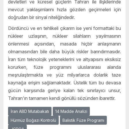
devletleri ve küresel güçlerin Tahran ile ilişkilerinde
mevcut yaklaşımlarını hızla gözden geçirmeleri için
doğrudan bir sinyal niteliğindedir.
Dördüncü ve en tehlikeli çıkarım ise yeni formattaki bu
nükleer uzlaşının, nükleer silahların yayılmasının
önlenmesi açısından, masada hiçbir anlaşmanın
olmamasından bile daha büyük riskler barındırmasıdır.
İran tüm teknolojik yeteneklerini ve altyapısını eksiksiz
korurken, füze programını uluslararası alanda
meşrulaştırmakta ve yüz milyarlarca dolarlık taze
kaynağa erişim sağlamaktadır. Üstelik tüm bu devasa
gücün karşısında geriye kalan tek sınırlayıcı unsur,
Tahran'ın tamamen kendi gönüllü sözünden ibarettir.
İran ABD Mutabakatı
14 Madde Analizi
Hürmüz Boğazı Kontrolü
Balistik Füze Programı