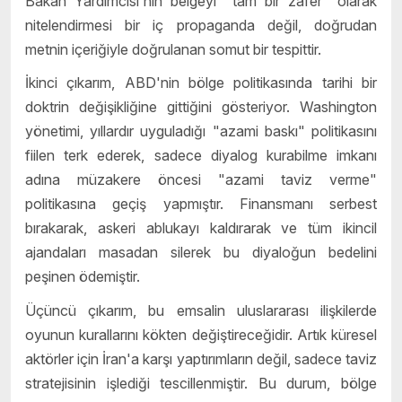
Bakan Yardımcısı'nın belgeyi "tam bir zafer" olarak
nitelendirmesi bir iç propaganda değil, doğrudan
metnin içeriğiyle doğrulanan somut bir tespittir.
İkinci çıkarım, ABD'nin bölge politikasında tarihi bir
doktrin değişikliğine gittiğini gösteriyor. Washington
yönetimi, yıllardır uyguladığı "azami baskı" politikasını
fiilen terk ederek, sadece diyalog kurabilme imkanı
adına müzakere öncesi "azami taviz verme"
politikasına geçiş yapmıştır. Finansmanı serbest
bırakarak, askeri ablukayı kaldırarak ve tüm ikincil
ajandaları masadan silerek bu diyaloğun bedelini
peşinen ödemiştir.
Üçüncü çıkarım, bu emsalin uluslararası ilişkilerde
oyunun kurallarını kökten değiştireceğidir. Artık küresel
aktörler için İran'a karşı yaptırımların değil, sadece taviz
stratejisinin işlediği tescillenmiştir. Bu durum, bölge