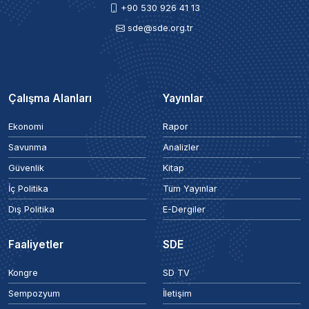
+90 530 926 41 13
sde@sde.org.tr
Çalışma Alanları
Yayınlar
Ekonomi
Rapor
Savunma
Analizler
Güvenlik
Kitap
İç Politika
Tüm Yayınlar
Dış Politika
E-Dergiler
Faaliyetler
SDE
Kongre
SD TV
Sempozyum
İletişim