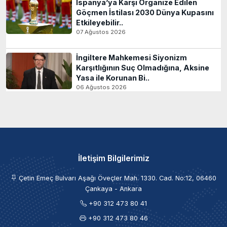
İspanya’ya Karşı Organize Edilen
Göçmen İstilası 2030 Dünya Kupasını
Etkileyebilir..
07 Ağustos 2026
İngiltere Mahkemesi Siyonizm
Karşıtlığının Suç Olmadığına, Aksine
Yasa ile Korunan Bi..
06 Ağustos 2026
İletişim Bilgilerimiz
Çetin Emeç Bulvarı Aşağı Öveçler Mah. 1330. Cad. No:12, 06460
Çankaya - Ankara
+90 312 473 80 41
+90 312 473 80 46