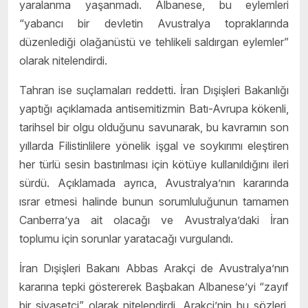
yaralanma yaşanmadı. Albanese, bu eylemleri
“yabancı bir devletin Avustralya topraklarında
düzenlediği olağanüstü ve tehlikeli saldırgan eylemler”
olarak nitelendirdi.
Tahran ise suçlamaları reddetti. İran Dışişleri Bakanlığı
yaptığı açıklamada antisemitizmin Batı-Avrupa kökenli,
tarihsel bir olgu olduğunu savunarak, bu kavramın son
yıllarda Filistinlilere yönelik işgal ve soykırımı eleştiren
her türlü sesin bastırılması için kötüye kullanıldığını ileri
sürdü. Açıklamada ayrıca, Avustralya’nın kararında
ısrar etmesi halinde bunun sorumluluğunun tamamen
Canberra’ya ait olacağı ve Avustralya’daki İran
toplumu için sorunlar yaratacağı vurgulandı.
İran Dışişleri Bakanı Abbas Arakçi de Avustralya’nın
kararına tepki göstererek Başbakan Albanese’yi “zayıf
bir siyasetçi” olarak nitelendirdi. Arakçi’nin bu sözleri,