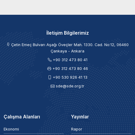
İletişim Bilgilerimiz
Çetin Emeç Bulvarı Aşağı Öveçler Mah. 1330. Cad. No:12, 06460
Çankaya - Ankara
+90 312 473 80 41
+90 312 473 80 46
+90 530 926 41 13
sde@sde.org.tr
Çalışma Alanları
Yayınlar
Ekonomi
Rapor