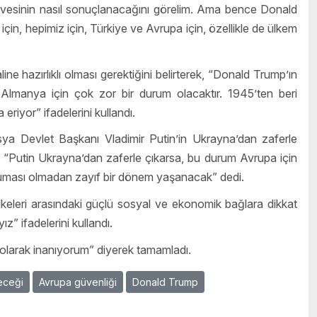
irvesinin nasıl sonuçlanacağını görelim. Ama bence Donald
n, hepimiz için, Türkiye ve Avrupa için, özellikle de ülkem
 hazırlıklı olması gerektiğini belirterek, “Donald Trump’ın
 Almanya için çok zor bir durum olacaktır. 1945’ten beri
riyor” ifadelerini kullandı.
ya Devlet Başkanı Vladimir Putin’in Ukrayna’dan zaferle
k, “Putin Ukrayna’dan zaferle çıkarsa, bu durum Avrupa için
ruması olmadan zayıf bir dönem yaşanacak” dedi.
lkeleri arasındaki güçlü sosyal ve ekonomik bağlara dikkat
z” ifadelerini kullandı.
n olarak inanıyorum” diyerek tamamladı.
eceği
Avrupa güvenliği
Donald Trump