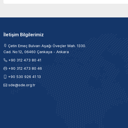
İletişim Bilgilerimiz
Çetin Emeç Bulvarı Aşağı Öveçler Mah. 1330.
Cad. No:12, 06460 Çankaya - Ankara
+90 312 473 80 41
+90 312 473 80 46
+90 530 926 41 13
sde@sde.org.tr