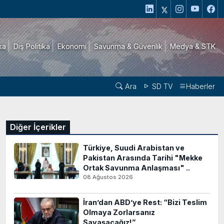
ika
Dış Politika
Ekonomi
Savunma & Güvenlik
Medya & STK
Ara
SD TV
Haberler
Diğer İçerikler
Türkiye, Suudi Arabistan ve
Pakistan Arasında Tarihi "Mekke
Ortak Savunma Anlaşması" ..
08 Ağustos 2026
İran’dan ABD’ye Rest: “Bizi Teslim
Olmaya Zorlarsanız
Savaşacağız!”