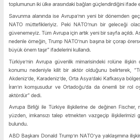
toplumunun iki ülke arasındaki bağları güçlendirdiğini ifade et
Savunma alanında ise Avrupa’nın yeni bir dönemden geçti
NATO müttefikleriyiz. Peki NATO’nun bir geleceği olac
güvenemeyiz. Tüm Avrupa için artık yeni bir sayfa açıldı. Asl
nedenle örneğin, Trump NATO’nun başına bir çorap örerse, 
büyük önem taşır” ifadelerini kullandı.
Türkiye’nin Avrupa güvenlik mimarisindeki rolüne ilişkin 
konumu nedeniyle kilit bir aktör olduğunu belirterek, “
Akdeniz’de, Karadeniz’de, Orta Asya’daki Kafkasya bölgesin
İran’ın komşusudur ve Ortadoğu’da da önemli bir rol oyn
aktördür” dedi.
Avrupa Birliği ile Türkiye ilişkilerine de değinen Fischer,
yüzden, imkansızı talep etmekten vazgeçip ilişkilerimizi g
bulundu.
ABD Başkanı Donald Trump’ın NATO’ya yaklaşımına ilişkin e