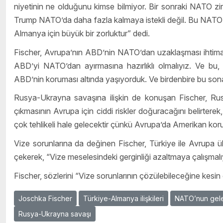
niyetinin ne olduğunu kimse bilmiyor. Bir sonraki NATO z
Trump NATO’da daha fazla kalmaya istekli değil. Bu NATO içi
Almanya için büyük bir zorluktur” dedi.
Fischer, Avrupa’nın ABD’nin NATO’dan uzaklaşması ihtimaline
ABD’yi NATO’dan ayırmasına hazırlıklı olmalıyız. Ve bu,
ABD’nin koruması altında yaşıyorduk. Ve birdenbire bu sona e
Rusya-Ukrayna savaşına ilişkin de konuşan Fischer, Rus
çıkmasının Avrupa için ciddi riskler doğuracağını belirtere
çok tehlikeli hale gelecektir çünkü Avrupa’da Amerikan ko
Vize sorunlarına da değinen Fischer, Türkiye ile Avrupa ü
çekerek, “Vize meselesindeki gerginliği azaltmaya çalışmalıyı
Fischer, sözlerini “Vize sorunlarının çözülebileceğine kesi
Joschka Fischer
Türkiye-Almanya ilişkileri
NATO’nun gel
Rusya-Ukrayna savaşı