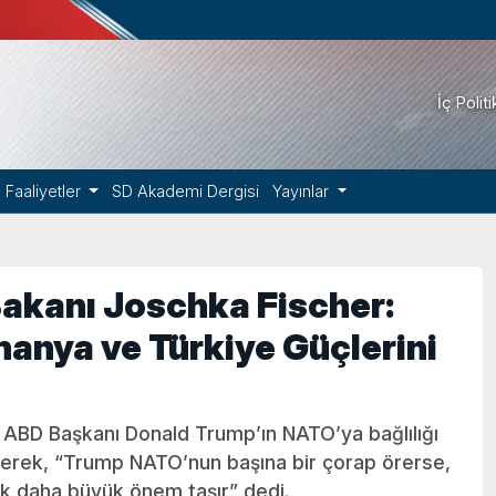
İç Polit
Faaliyetler
SD Akademi Dergisi
Yayınlar
Bakanı Joschka Fischer:
anya ve Türkiye Güçlerini
, ABD Başkanı Donald Trump’ın NATO’ya bağlılığı
rterek, “Trump NATO’nun başına bir çorap örerse,
çok daha büyük önem taşır” dedi.