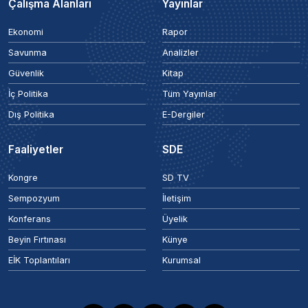
Çalışma Alanları
Yayınlar
Ekonomi
Rapor
Savunma
Analizler
Güvenlik
Kitap
İç Politika
Tüm Yayınlar
Dış Politika
E-Dergiler
Faaliyetler
SDE
Kongre
SD TV
Sempozyum
İletişim
Konferans
Üyelik
Beyin Fırtınası
Künye
EİK Toplantıları
Kurumsal