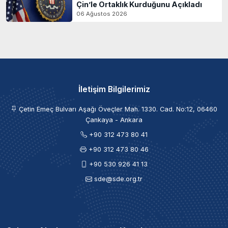
Çin’le Ortaklık Kurduğunu Açıkladı
06 Ağustos 2026
İletişim Bilgilerimiz
Çetin Emeç Bulvarı Aşağı Öveçler Mah. 1330. Cad. No:12, 06460
Çankaya - Ankara
+90 312 473 80 41
+90 312 473 80 46
+90 530 926 41 13
sde@sde.org.tr