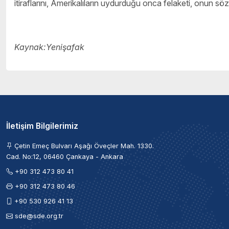
itiraflarını, Amerikalıların uydurduğu onca felaketi, onun sözl
Kaynak:Yenişafak
İletişim Bilgilerimiz
Çetin Emeç Bulvarı Aşağı Öveçler Mah. 1330.
Cad. No:12, 06460 Çankaya - Ankara
+90 312 473 80 41
+90 312 473 80 46
+90 530 926 41 13
sde@sde.org.tr