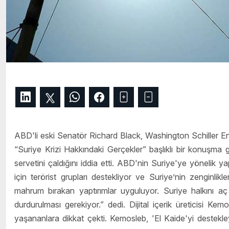
ABD'li eski Senatör Richard Black, Washington Schiller Ens
“Suriye Krizi Hakkındaki Gerçekler” başlıklı bir konuşma g
servetini çaldığını iddia etti. ABD'nin Suriye'ye yönelik y
için terörist grupları destekliyor ve Suriye’nin zenginlik
mahrum bırakan yaptırımlar uyguluyor. Suriye halkını aç
durdurulması gerekiyor.” dedi. Dijital içerik üreticisi Ke
yaşananlara dikkat çekti. Kemosleb, 'El Kaide'yi destek