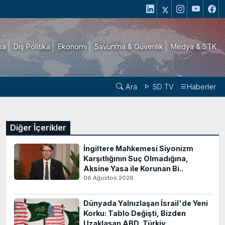
ika
Dış Politika
Ekonomi
Savunma & Güvenlik
Medya & STK
Ara
SD TV
Haberler
Diğer İçerikler
İngiltere Mahkemesi Siyonizm
Karşıtlığının Suç Olmadığına,
Aksine Yasa ile Korunan Bi..
06 Ağustos 2026
Dünyada Yalnızlaşan İsrail'de Yeni
Korku: Tablo Değişti, Bizden
Uzaklaşan ABD, Türkiy..