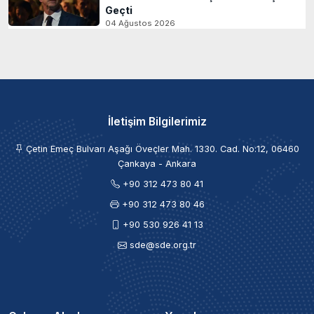
Geçti
04 Ağustos 2026
İletişim Bilgilerimiz
Çetin Emeç Bulvarı Aşağı Öveçler Mah. 1330. Cad. No:12, 06460
Çankaya - Ankara
+90 312 473 80 41
+90 312 473 80 46
+90 530 926 41 13
sde@sde.org.tr