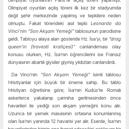
Olimpiyat oyunları açılış töreni ilk kez bir stadyumda
değil şehir merkezinde yapılmış ve tepkilere neden
olmuştu. Fakat törendeki asıl tepki
Leonardo da
Vinci’nin
“Son Akşam Yemeği”
tablosunun parodisine
geldi. Tabloyu alaya alan gösteride Hz. İsa’yı, bir
“drag
queen’in
(travesti kraliçesi)”
canlandırması olay
konusu olurken, Hz. İsa’nın öğrencilerini ise Fransız
dünyasının abartılı giysiler giymiş yıldızları canlandırdı.
Da Vinci’nin
“Son Akşam Yemeği”
isimli tablosu
Hristiyanlar için büyük bir öneme sahip. Bu tablo
Hristiyan öğretisine göre; İsa’nın Kudüs’te Romalı
askerlerce yakalanıp çarmıha gerilmesinden önce
havarileri ile yediği son akşam yemeğini konu alır.
Uzunca bir yemek masasının ortasına konumlanmış
olan İsa’nın yanında 12 havarisi yer alır. Eserde, İsa’nın
havarilerinden birinin ona ihanet edeceğini açıklayan bir