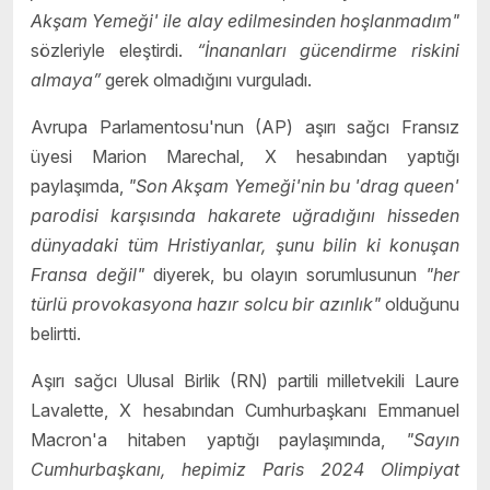
Akşam Yemeği' ile alay edilmesinden hoşlanmadım"
sözleriyle eleştirdi.
“İnananları gücendirme riskini
almaya”
gerek olmadığını vurguladı.
Avrupa Parlamentosu'nun (AP) aşırı sağcı Fransız
üyesi Marion Marechal, X hesabından yaptığı
paylaşımda,
"Son Akşam Yemeği'nin bu 'drag queen'
parodisi karşısında hakarete uğradığını hisseden
dünyadaki tüm Hristiyanlar, şunu bilin ki konuşan
Fransa değil"
diyerek, bu olayın sorumlusunun
"her
türlü provokasyona hazır solcu bir azınlık"
olduğunu
belirtti.
Aşırı sağcı Ulusal Birlik (RN) partili milletvekili Laure
Lavalette, X hesabından Cumhurbaşkanı Emmanuel
Macron'a hitaben yaptığı paylaşımında,
"Sayın
Cumhurbaşkanı, hepimiz Paris 2024 Olimpiyat