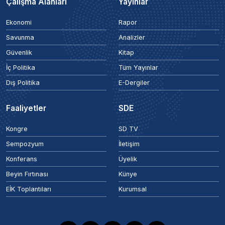
Çalışma Alanları
Yayınlar
Ekonomi
Rapor
Savunma
Analizler
Güvenlik
Kitap
İç Politika
Tüm Yayınlar
Dış Politika
E-Dergiler
Faaliyetler
SDE
Kongre
SD TV
Sempozyum
İletişim
Konferans
Üyelik
Beyin Fırtınası
Künye
EİK Toplantıları
Kurumsal