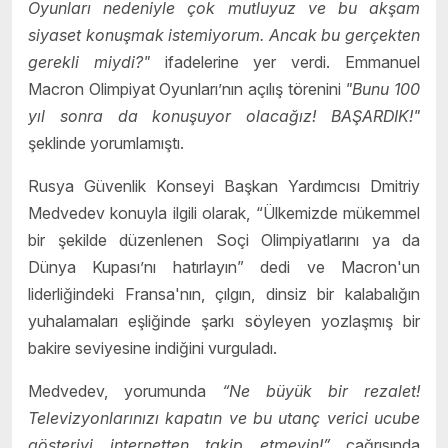
Oyunları nedeniyle çok mutluyuz ve bu akşam
siyaset konuşmak istemiyorum. Ancak bu gerçekten
gerekli miydi?"
ifadelerine yer verdi. Emmanuel
Macron Olimpiyat Oyunları’nın açılış törenini
"Bunu 100
yıl sonra da konuşuyor olacağız! BAŞARDIK!"
şeklinde yorumlamıştı.
Rusya Güvenlik Konseyi Başkan Yardımcısı Dmitriy
Medvedev konuyla ilgili olarak, “Ülkemizde mükemmel
bir şekilde düzenlenen Soçi Olimpiyatlarını ya da
Dünya Kupası’nı hatırlayın” dedi ve Macron'un
liderliğindeki Fransa'nın, çılgın, dinsiz bir kalabalığın
yuhalamaları eşliğinde şarkı söyleyen yozlaşmış bir
bakire seviyesine indiğini vurguladı.
Medvedev, yorumunda
“Ne büyük bir rezalet!
Televizyonlarınızı kapatın ve bu utanç verici ucube
gösteriyi internetten takip etmeyin!”
çağrısında