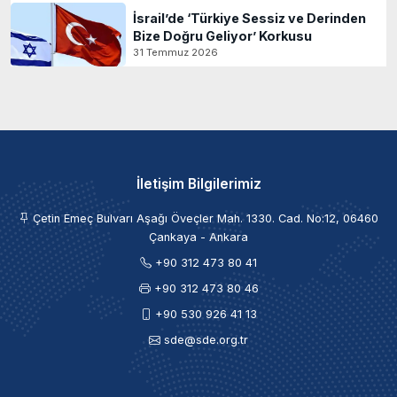
İsrail’de ‘Türkiye Sessiz ve Derinden
Bize Doğru Geliyor’ Korkusu
31 Temmuz 2026
İletişim Bilgilerimiz
Çetin Emeç Bulvarı Aşağı Öveçler Mah. 1330. Cad. No:12, 06460
Çankaya - Ankara
+90 312 473 80 41
+90 312 473 80 46
+90 530 926 41 13
sde@sde.org.tr