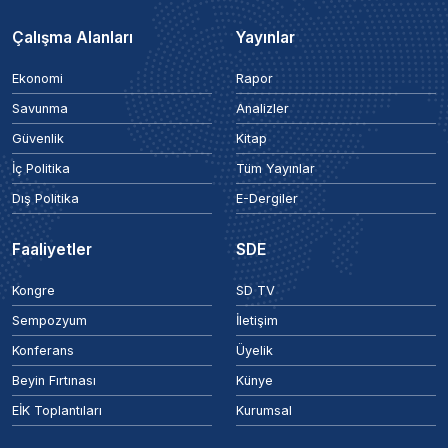
Çalışma Alanları
Yayınlar
Ekonomi
Rapor
Savunma
Analizler
Güvenlik
Kitap
İç Politika
Tüm Yayınlar
Dış Politika
E-Dergiler
Faaliyetler
SDE
Kongre
SD TV
Sempozyum
İletişim
Konferans
Üyelik
Beyin Fırtınası
Künye
EİK Toplantıları
Kurumsal