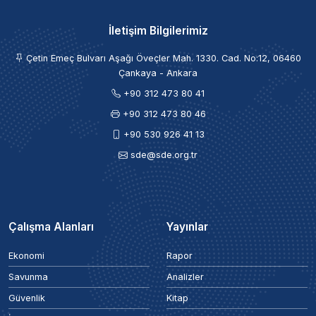
İletişim Bilgilerimiz
Çetin Emeç Bulvarı Aşağı Öveçler Mah. 1330. Cad. No:12, 06460
Çankaya - Ankara
+90 312 473 80 41
+90 312 473 80 46
+90 530 926 41 13
sde@sde.org.tr
Çalışma Alanları
Yayınlar
Ekonomi
Rapor
Savunma
Analizler
Güvenlik
Kitap