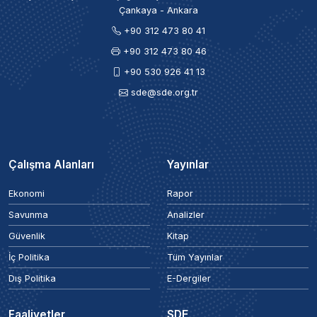
Çankaya - Ankara
+90 312 473 80 41
+90 312 473 80 46
+90 530 926 41 13
sde@sde.org.tr
Çalışma Alanları
Yayınlar
Ekonomi
Rapor
Savunma
Analizler
Güvenlik
Kitap
İç Politika
Tüm Yayınlar
Dış Politika
E-Dergiler
Faaliyetler
SDE