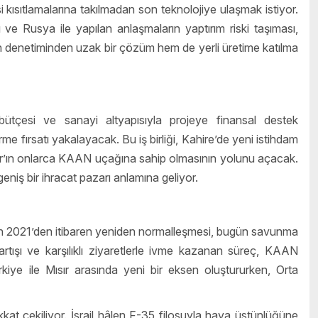
 kısıtlamalarına takılmadan son teknolojiye ulaşmak istiyor.
ı ve Rusya ile yapılan anlaşmaların yaptırım riski taşıması,
tı’nın denetiminden uzak bir çözüm hem de yerli üretime katılma
tçesi ve sanayi altyapısıyla projeye finansal destek
me fırsatı yakalayacak. Bu iş birliği, Kahire’de yeni istihdam
ır’ın onlarca KAAN uçağına sahip olmasının yolunu açacak.
geniş bir ihracat pazarı anlamına geliyor.
lerin 2021’den itibaren yeniden normalleşmesi, bugün savunma
artışı ve karşılıklı ziyaretlerle ivme kazanan süreç, KAAN
kiye ile Mısır arasında yeni bir eksen oluştururken, Orta
kkat çekiliyor. İsrail hâlen F-35 filosuyla hava üstünlüğüne