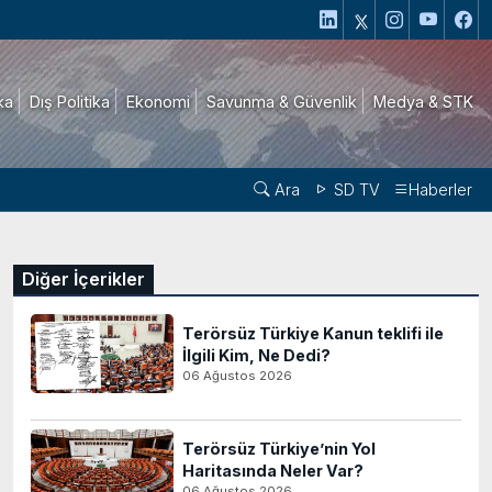
ika
Dış Politika
Ekonomi
Savunma & Güvenlik
Medya & STK
Ara
SD TV
Haberler
Diğer İçerikler
Terörsüz Türkiye Kanun teklifi ile
İlgili Kim, Ne Dedi?
06 Ağustos 2026
Terörsüz Türkiye’nin Yol
Haritasında Neler Var?
06 Ağustos 2026