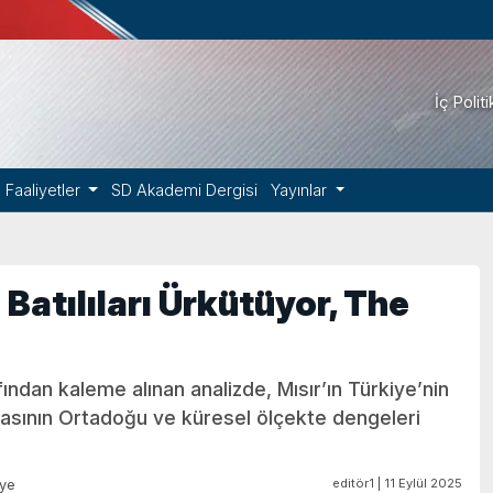
İç Polit
Faaliyetler
SD Akademi Dergisi
Yayınlar
Batılıları Ürkütüyor, The
ından kaleme alınan analizde, Mısır’ın Türkiye’nin
asının Ortadoğu ve küresel ölçekte dengeleri
editör1 | 11 Eylül 2025
iye