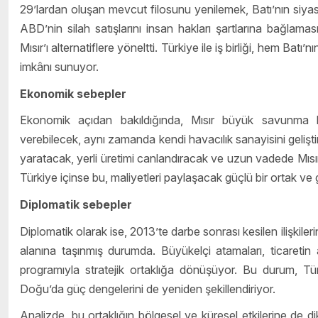
29’lardan oluşan mevcut filosunu yenilemek, Batı’nın siyasi
ABD’nin silah satışlarını insan hakları şartlarına bağlamas
Mısır’ı alternatiflere yöneltti. Türkiye ile iş birliği, hem Ba
imkânı sunuyor.
Ekonomik sebepler
Ekonomik açıdan bakıldığında, Mısır büyük savunma bü
verebilecek, aynı zamanda kendi havacılık sanayisini geliştir
yaratacak, yerli üretimi canlandıracak ve uzun vadede Mıs
Türkiye içinse bu, maliyetleri paylaşacak güçlü bir ortak ve 
Diplomatik sebepler
Diplomatik olarak ise, 2013’te darbe sonrası kesilen ilişki
alanına taşınmış durumda. Büyükelçi atamaları, ticaretin 
programıyla stratejik ortaklığa dönüşüyor. Bu durum, Tür
Doğu’da güç dengelerini de yeniden şekillendiriyor.
Analizde, bu ortaklığın bölgesel ve küresel etkilerine de di