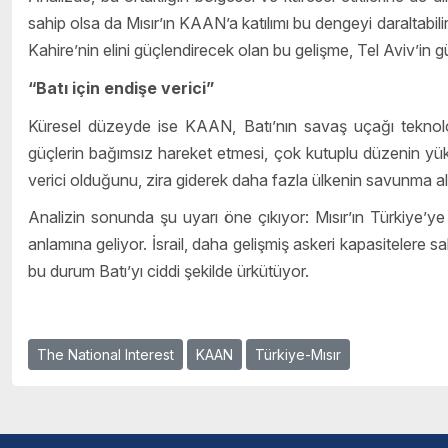
sahip olsa da Mısır’ın KAAN’a katılımı bu dengeyi daraltabili
Kahire’nin elini güçlendirecek olan bu gelişme, Tel Aviv’in 
“Batı için endişe verici”
Küresel düzeyde ise KAAN, Batı’nın savaş uçağı teknoloji
güçlerin bağımsız hareket etmesi, çok kutuplu düzenin yükse
verici olduğunu, zira giderek daha fazla ülkenin savunma alan
Analizin sonunda şu uyarı öne çıkıyor: Mısır’ın Türkiye’
anlamına geliyor. İsrail, daha gelişmiş askeri kapasitelere s
bu durum Batı’yı ciddi şekilde ürkütüyor.
The National Interest
KAAN
Türkiye-Mısır