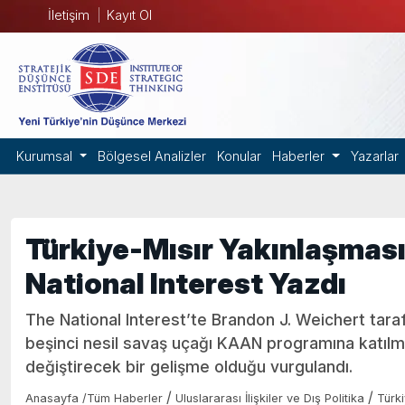
İletişim
Kayıt Ol
Kurumsal
Bölgesel Analizler
Konular
Haberler
Yazarlar
Türkiye-Mısır Yakınlaşması 
National Interest Yazdı
The National Interest’te Brandon J. Weichert taraf
beşinci nesil savaş uçağı KAAN programına katılm
değiştirecek bir gelişme olduğu vurgulandı.
/
/
Anasayfa
/
Tüm Haberler
Uluslararası İlişkiler ve Dış Politika
Türk