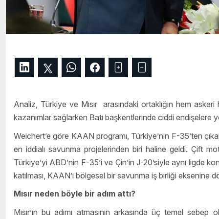
Analiz, Türkiye ve Mısır arasındaki ortaklığın hem asker
kazanımlar sağlarken Batı başkentlerinde ciddi endişelere yol 
Weichert’e göre KAAN programı, Türkiye’nin F-35’ten çıkarılm
en iddialı savunma projelerinden biri haline geldi. Çift mot
Türkiye’yi ABD’nin F-35’i ve Çin’in J-20’siyle aynı ligde k
katılması, KAAN’ı bölgesel bir savunma iş birliği eksenine 
Mısır neden böyle bir adım attı?
Mısır’ın bu adımı atmasının arkasında üç temel sebep ol