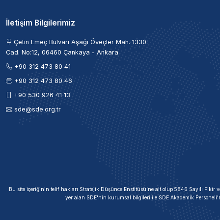
İletişim Bilgilerimiz
Çetin Emeç Bulvarı Aşağı Öveçler Mah. 1330.
Cad. No:12, 06460 Çankaya - Ankara
+90 312 473 80 41
+90 312 473 80 46
+90 530 926 41 13
sde@sde.org.tr
Bu site içeriğinin telif hakları Stratejik Düşünce Enstitüsü’ne ait olup 5846 Sayılı Fik
yer alan SDE'nin kurumsal bilgileri ile SDE Akademik Personeli'