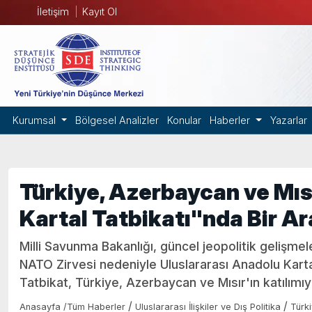
İletişim
Kayıt Ol
Kurumsal
Bölgesel Analizler
Konular
Haberler
Yazarlar
Türkiye, Azerbaycan ve Mısı
Kartal Tatbikatı"nda Bir Ar
Milli Savunma Bakanlığı, güncel jeopolitik geliş
NATO Zirvesi nedeniyle Uluslararası Anadolu Kartalı
Tatbikat, Türkiye, Azerbaycan ve Mısır'ın katılımıyla
/
/
Anasayfa
/
Tüm Haberler
Uluslararası İlişkiler ve Dış Politika
Türk