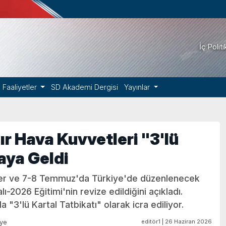
İç Polit
Faaliyetler
SD Akademi Dergisi
Yayınlar
r Hava Kuvvetleri "3'lü
aya Geldi
meler ve 7-8 Temmuz'da Türkiye'de düzenlenecek
-2026 Eğitimi'nin revize edildiğini açıkladı.
 "3'lü Kartal Tatbikatı" olarak icra ediliyor.
editör1 | 26 Haziran 2026
iye