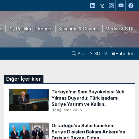
ika
Dış Politika
Ekonomi
Savunma & Güvenlik
Medya & STK
Ara
SD TV
Haberler
Diğer İçerikler
Türkiye’nin Şam Büyükelçisi Nuh
Yılmaz Duyurdu: Türk İşadamı
Suriye Yatırım ve Kalkın..
07 Ağustos 2026
Ortadoğu’da Sular Isınırken:
Suriye Dışişleri Bakanı Ankara’da
Dışişleri Bakanı Fidan..