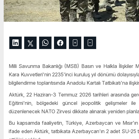
Milli Savunma Bakanlığı (MSB) Basın ve Halkla İlişkiler 
Kara Kuvvetleri'nin 2235'inci kuruluş yıl dönümü dolayısıy
bilgilendirme toplantısında Anadolu Kartalı Tatbikatı'na iliş
Aktürk, 22 Haziran-3 Temmuz 2026 tarihleri arasında gerçe
Eğitimi'nin, bölgedeki güncel jeopolitik gelişmeler i
düzenlenecek NATO Zirvesi dikkate alınarak yeniden planlandı
Bu kapsamda faaliyetin, Türkiye, Azerbaycan ve Mısır'ın kat
ifade eden Aktürk, tatbikata Azerbaycan'ın 2 adet SU-25 taa