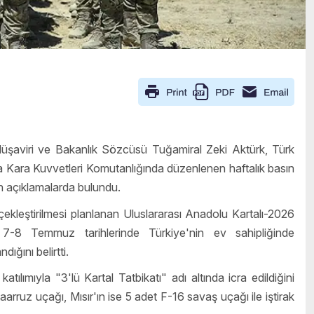
Müşaviri ve Bakanlık Sözcüsü Tuğamiral Zeki Aktürk, Türk
la Kara Kuvvetleri Komutanlığında düzenlenen haftalık basın
kin açıklamalarda bulundu.
kleştirilmesi planlanan Uluslararası Anadolu Kartalı-2026
le 7-8 Temmuz tarihlerinde Türkiye'nin ev sahipliğinde
ğını belirtti.
ılımıyla "3'lü Kartal Tatbikatı" adı altında icra edildiğini
rruz uçağı, Mısır'ın ise 5 adet F-16 savaş uçağı ile iştirak