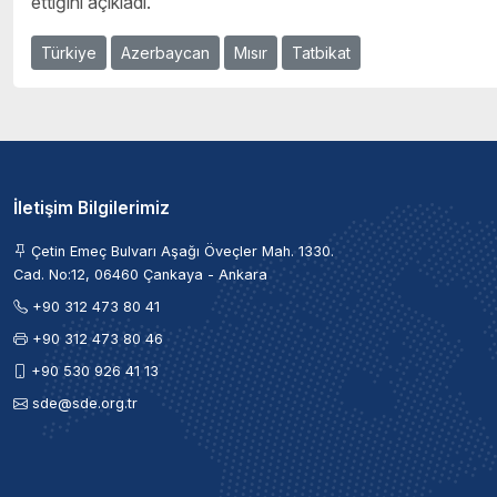
ettiğini açıkladı.
Türkiye
Azerbaycan
Mısır
Tatbikat
İletişim Bilgilerimiz
Çetin Emeç Bulvarı Aşağı Öveçler Mah. 1330.
Cad. No:12, 06460 Çankaya - Ankara
+90 312 473 80 41
+90 312 473 80 46
+90 530 926 41 13
sde@sde.org.tr