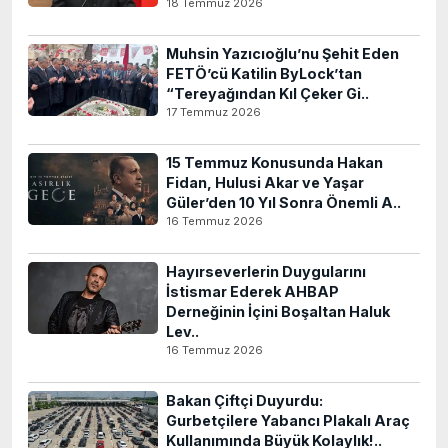
18 Temmuz 2026
Muhsin Yazıcıoğlu’nu Şehit Eden
FETÖ’cü Katilin ByLock’tan
“Tereyağından Kıl Çeker Gi..
17 Temmuz 2026
15 Temmuz Konusunda Hakan
Fidan, Hulusi Akar ve Yaşar
Güler’den 10 Yıl Sonra Önemli A..
16 Temmuz 2026
Hayırseverlerin Duygularını
İstismar Ederek AHBAP
Derneğinin İçini Boşaltan Haluk
Lev..
16 Temmuz 2026
Bakan Çiftçi Duyurdu:
Gurbetçilere Yabancı Plakalı Araç
Kullanımında Büyük Kolaylık!..