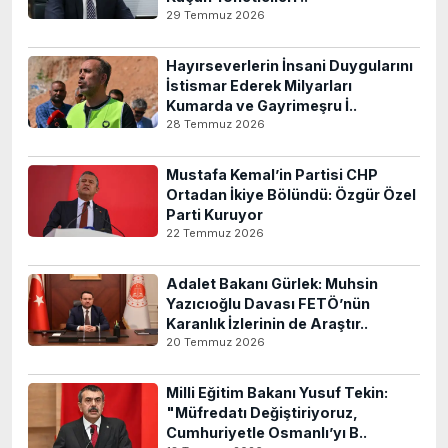
29 Temmuz 2026
Hayırseverlerin İnsani Duygularını
İstismar Ederek Milyarları
Kumarda ve Gayrimeşru İ..
28 Temmuz 2026
Mustafa Kemal’in Partisi CHP
Ortadan İkiye Bölündü: Özgür Özel
Parti Kuruyor
22 Temmuz 2026
Adalet Bakanı Gürlek: Muhsin
Yazıcıoğlu Davası FETÖ’nün
Karanlık İzlerinin de Araştır..
20 Temmuz 2026
Milli Eğitim Bakanı Yusuf Tekin:
"Müfredatı Değiştiriyoruz,
Cumhuriyetle Osmanlı’yı B..