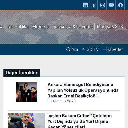
ika
Dış Politika
Ekonomi
Savunma & Güvenlik
Medya & STK
Ara
SD TV
Haberler
Diğer İçerikler
Ankara Etimesgut Belediyesine
Yapılan Yolsuzluk Operasyonunda
Başkan Erdal Beşikçioğl..
30 Temmuz 2026
İçişleri Bakanı Çiftçi: "Çetelerin
Yurt Dışında ya da Yurt Dışına
Kaçan Yöneticileri ..