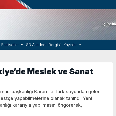
İç Polit
Faaliyetler
SD Akademi Dergisi
Yayınlar
kiye’de Meslek ve Sanat
umhurbaşkanlığı Kararı ile Türk soyundan gelen
bestçe yapabilmelerine olanak tanındı. Yeni
lığı kararıyla yapılmasını öngörerek,