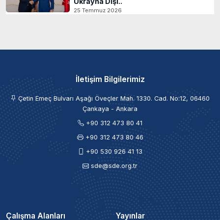
Ukrayna Dışi..
25 Temmuz 2026
İletişim Bilgilerimiz
Çetin Emeç Bulvarı Aşağı Öveçler Mah. 1330. Cad. No:12, 06460
Çankaya - Ankara
+90 312 473 80 41
+90 312 473 80 46
+90 530 926 41 13
sde@sde.org.tr
Çalışma Alanları
Yayınlar