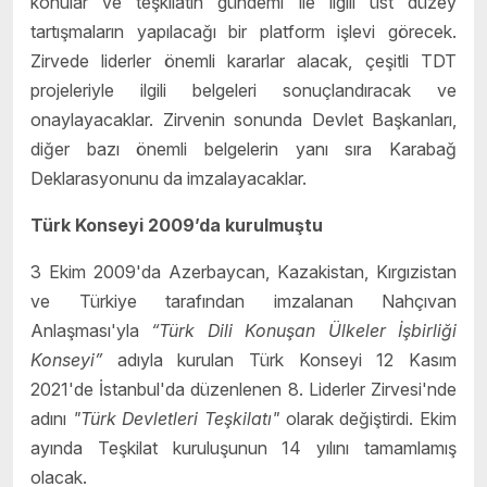
konular ve teşkilatın gündemi ile ilgili üst düzey
tartışmaların yapılacağı bir platform işlevi görecek.
Zirvede liderler önemli kararlar alacak, çeşitli TDT
projeleriyle ilgili belgeleri sonuçlandıracak ve
onaylayacaklar. Zirvenin sonunda Devlet Başkanları,
diğer bazı önemli belgelerin yanı sıra Karabağ
Deklarasyonunu da imzalayacaklar.
Türk Konseyi 2009’da kurulmuştu
3 Ekim 2009'da Azerbaycan, Kazakistan, Kırgızistan
ve Türkiye tarafından imzalanan Nahçıvan
Anlaşması'yla
“Türk Dili Konuşan Ülkeler İşbirliği
Konseyi”
adıyla kurulan Türk Konseyi 12 Kasım
2021'de İstanbul'da düzenlenen 8. Liderler Zirvesi'nde
adını
"Türk Devletleri Teşkilatı"
olarak değiştirdi. Ekim
ayında Teşkilat kuruluşunun 14 yılını tamamlamış
olacak.