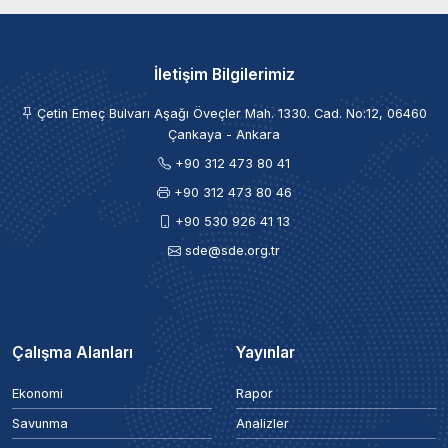
İletişim Bilgilerimiz
Çetin Emeç Bulvarı Aşağı Öveçler Mah. 1330. Cad. No:12, 06460
Çankaya - Ankara
+90 312 473 80 41
+90 312 473 80 46
+90 530 926 41 13
sde@sde.org.tr
Çalışma Alanları
Yayınlar
Ekonomi
Rapor
Savunma
Analizler