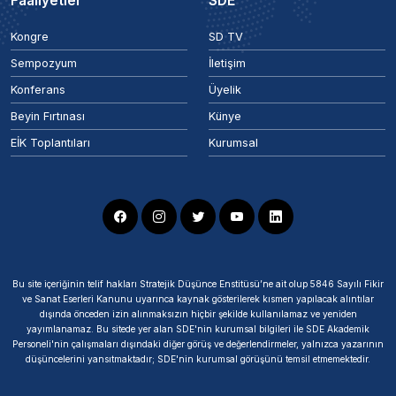
Faaliyetler
SDE
Kongre
SD TV
Sempozyum
İletişim
Konferans
Üyelik
Beyin Fırtınası
Künye
EİK Toplantıları
Kurumsal
Bu site içeriğinin telif hakları Stratejik Düşünce Enstitüsü’ne ait olup 5846 Sayılı Fikir
ve Sanat Eserleri Kanunu uyarınca kaynak gösterilerek kısmen yapılacak alıntılar
dışında önceden izin alınmaksızın hiçbir şekilde kullanılamaz ve yeniden
yayımlanamaz. Bu sitede yer alan SDE'nin kurumsal bilgileri ile SDE Akademik
Personeli'nin çalışmaları dışındaki diğer görüş ve değerlendirmeler, yalnızca yazarının
düşüncelerini yansıtmaktadır; SDE'nin kurumsal görüşünü temsil etmemektedir.