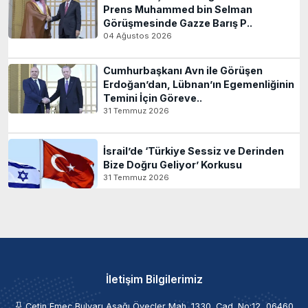
Prens Muhammed bin Selman
Görüşmesinde Gazze Barış P..
04 Ağustos 2026
Cumhurbaşkanı Avn ile Görüşen
Erdoğan’dan, Lübnan’ın Egemenliğinin
Temini İçin Göreve..
31 Temmuz 2026
İsrail’de ‘Türkiye Sessiz ve Derinden
Bize Doğru Geliyor’ Korkusu
31 Temmuz 2026
İletişim Bilgilerimiz
Çetin Emeç Bulvarı Aşağı Öveçler Mah. 1330. Cad. No:12, 06460