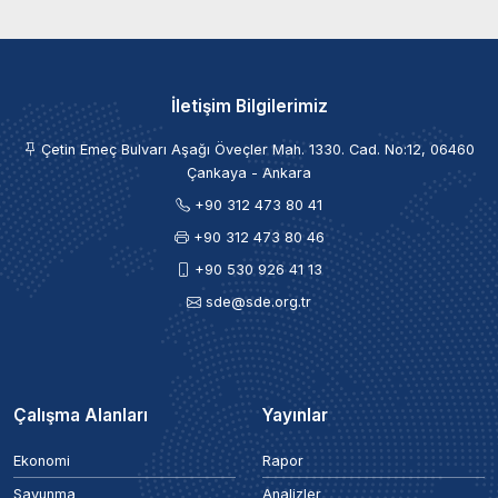
İletişim Bilgilerimiz
Çetin Emeç Bulvarı Aşağı Öveçler Mah. 1330. Cad. No:12, 06460
Çankaya - Ankara
+90 312 473 80 41
+90 312 473 80 46
+90 530 926 41 13
sde@sde.org.tr
Çalışma Alanları
Yayınlar
Ekonomi
Rapor
Savunma
Analizler