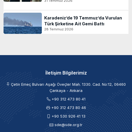
31 Temmuz 2026
Karadeniz’de 19 Temmuz’da Vurulan
Türk Şirketine Ait Gemi Battı
28 Temmuz 2026
İletişim Bilgilerimiz
Çetin Emeç Bulvarı Aşağı Öveçler Mah. 1330. Cad. No:12, 06460
Çankaya - Ankara
+90 312 473 80 41
+90 312 473 80 46
+90 530 926 41 13
sde@sde.org.tr