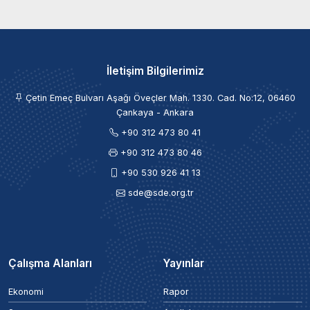
İletişim Bilgilerimiz
Çetin Emeç Bulvarı Aşağı Öveçler Mah. 1330. Cad. No:12, 06460
Çankaya - Ankara
+90 312 473 80 41
+90 312 473 80 46
+90 530 926 41 13
sde@sde.org.tr
Çalışma Alanları
Yayınlar
Ekonomi
Rapor