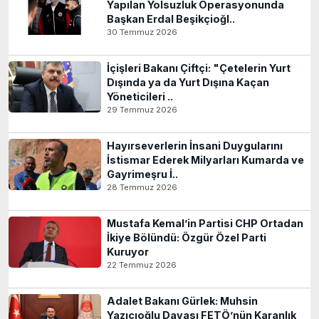
Yapılan Yolsuzluk Operasyonunda
Başkan Erdal Beşikçioğl..
30 Temmuz 2026
İçişleri Bakanı Çiftçi: "Çetelerin Yurt
Dışında ya da Yurt Dışına Kaçan
Yöneticileri ..
29 Temmuz 2026
Hayırseverlerin İnsani Duygularını
İstismar Ederek Milyarları Kumarda ve
Gayrimeşru İ..
28 Temmuz 2026
Mustafa Kemal’in Partisi CHP Ortadan
İkiye Bölündü: Özgür Özel Parti
Kuruyor
22 Temmuz 2026
Adalet Bakanı Gürlek: Muhsin
Yazıcıoğlu Davası FETÖ’nün Karanlık