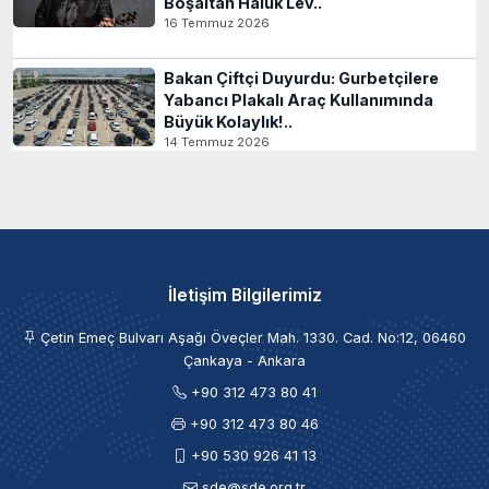
Boşaltan Haluk Lev..
16 Temmuz 2026
Bakan Çiftçi Duyurdu: Gurbetçilere
Yabancı Plakalı Araç Kullanımında
Büyük Kolaylık!..
14 Temmuz 2026
İletişim Bilgilerimiz
Çetin Emeç Bulvarı Aşağı Öveçler Mah. 1330. Cad. No:12, 06460
Çankaya - Ankara
+90 312 473 80 41
+90 312 473 80 46
+90 530 926 41 13
sde@sde.org.tr