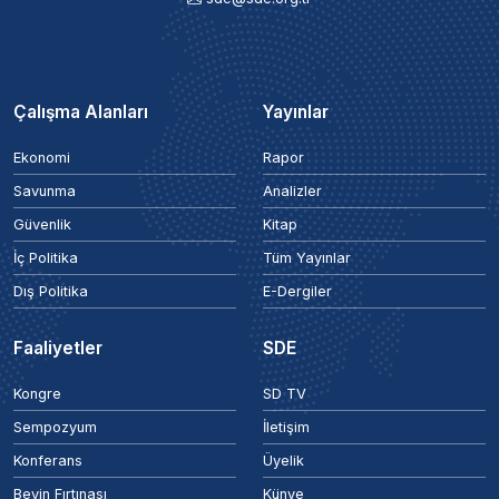
Çalışma Alanları
Yayınlar
Ekonomi
Rapor
Savunma
Analizler
Güvenlik
Kitap
İç Politika
Tüm Yayınlar
Dış Politika
E-Dergiler
Faaliyetler
SDE
Kongre
SD TV
Sempozyum
İletişim
Konferans
Üyelik
Beyin Fırtınası
Künye