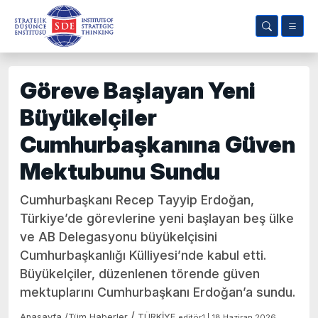
Göreve Başlayan Yeni
Büyükelçiler
Cumhurbaşkanına Güven
Mektubunu Sundu
Cumhurbaşkanı Recep Tayyip Erdoğan,
Türkiye’de görevlerine yeni başlayan beş ülke
ve AB Delegasyonu büyükelçisini
Cumhurbaşkanlığı Külliyesi’nde kabul etti.
Büyükelçiler, düzenlenen törende güven
mektuplarını Cumhurbaşkanı Erdoğan’a sundu.
/
Anasayfa
/
Tüm Haberler
TÜRKİYE
editör1 | 18 Haziran 2026