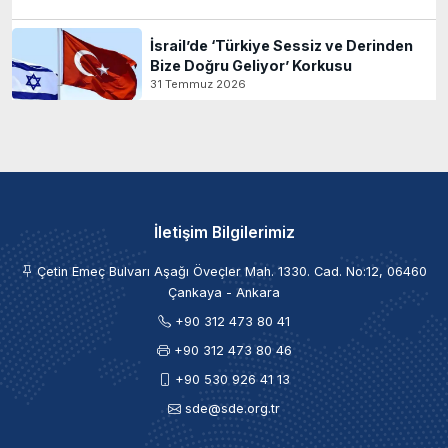
İsrail’de ‘Türkiye Sessiz ve Derinden
Bize Doğru Geliyor’ Korkusu
31 Temmuz 2026
İletişim Bilgilerimiz
Çetin Emeç Bulvarı Aşağı Öveçler Mah. 1330. Cad. No:12, 06460
Çankaya - Ankara
+90 312 473 80 41
+90 312 473 80 46
+90 530 926 41 13
sde@sde.org.tr