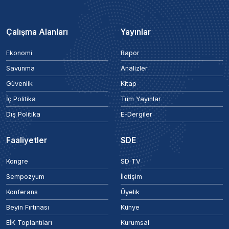
Çalışma Alanları
Yayınlar
Ekonomi
Rapor
Savunma
Analizler
Güvenlik
Kitap
İç Politika
Tüm Yayınlar
Dış Politika
E-Dergiler
Faaliyetler
SDE
Kongre
SD TV
Sempozyum
İletişim
Konferans
Üyelik
Beyin Fırtınası
Künye
EİK Toplantıları
Kurumsal