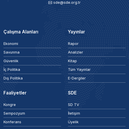
sde@sde.org.tr
Çalışma Alanları
Yayınlar
Ekonomi
Rapor
Savunma
Analizler
Güvenlik
Kitap
İç Politika
Tüm Yayınlar
Dış Politika
E-Dergiler
Faaliyetler
SDE
Kongre
SD TV
Sempozyum
İletişim
Konferans
Üyelik