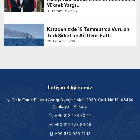
Yüksek Yargı ..
31 Temmuz 2026
Karadeniz’de 19 Temmuz’da Vurulan
Türk Şirketine Ait Gemi Battı
28 Temmuz 2026
İletişim Bilgilerimiz
Çetin Emeç Bulvarı Aşağı Öveçler Mah. 1330. Cad. No:12, 06460
Çankaya - Ankara
+90 312 473 80 41
+90 312 473 80 46
+90 530 926 41 13