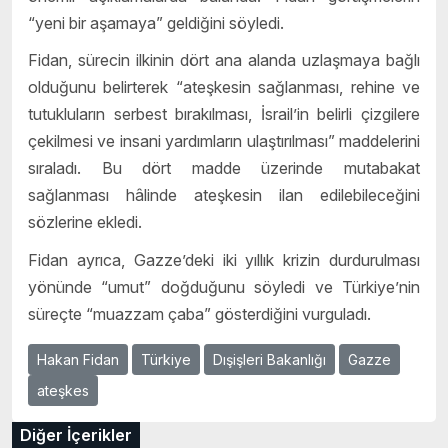
“yeni bir aşamaya” geldiğini söyledi.
Fidan, sürecin ilkinin dört ana alanda uzlaşmaya bağlı
olduğunu belirterek “ateşkesin sağlanması, rehine ve
tutukluların serbest bırakılması, İsrail’in belirli çizgilere
çekilmesi ve insani yardımların ulaştırılması” maddelerini
sıraladı. Bu dört madde üzerinde mutabakat
sağlanması hâlinde ateşkesin ilan edilebileceğini
sözlerine ekledi.
Fidan ayrıca, Gazze’deki iki yıllık krizin durdurulması
yönünde “umut” doğduğunu söyledi ve Türkiye’nin
süreçte “muazzam çaba” gösterdiğini vurguladı.
Hakan Fidan
Türkiye
Dışişleri Bakanlığı
Gazze
ateşkes
Diğer İçerikler