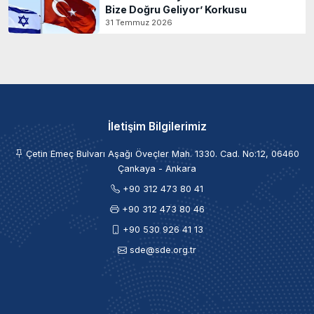
Bize Doğru Geliyor’ Korkusu
31 Temmuz 2026
İletişim Bilgilerimiz
Çetin Emeç Bulvarı Aşağı Öveçler Mah. 1330. Cad. No:12, 06460
Çankaya - Ankara
+90 312 473 80 41
+90 312 473 80 46
+90 530 926 41 13
sde@sde.org.tr