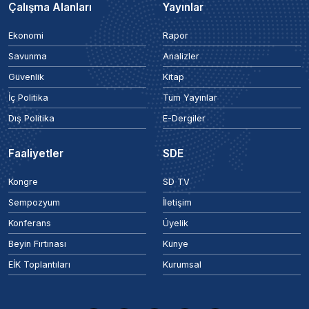
Çalışma Alanları
Yayınlar
Ekonomi
Rapor
Savunma
Analizler
Güvenlik
Kitap
İç Politika
Tüm Yayınlar
Dış Politika
E-Dergiler
Faaliyetler
SDE
Kongre
SD TV
Sempozyum
İletişim
Konferans
Üyelik
Beyin Fırtınası
Künye
EİK Toplantıları
Kurumsal