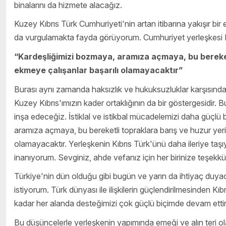
binalarını da hizmete alacağız.
Kuzey Kıbrıs Türk Cumhuriyeti'nin artan itibarına yakışır b
da vurgulamakta fayda görüyorum. Cumhuriyet yerleşkesi Kıbr
“Kardeşliğimizi bozmaya, aramıza açmaya, bu bereket
ekmeye çalışanlar başarılı olamayacaktır”
Burası aynı zamanda haksızlık ve hukuksuzluklar karşısında 
Kuzey Kıbrıs'ımızın kader ortaklığının da bir göstergesidir. B
inşa edeceğiz. İstiklal ve istikbal mücadelemizi daha güçlü
aramıza açmaya, bu bereketli topraklara barış ve huzur yeri
olamayacaktır. Yerleşkenin Kıbrıs Türk'ünü daha ileriye taş
inanıyorum. Sevginiz, ahde vefanız için her birinize teşekk
Türkiye'nin dün olduğu gibi bugün ve yarın da ihtiyaç duya
istiyorum. Türk dünyası ile ilişkilerin güçlendirilmesinden Kı
kadar her alanda desteğimizi çok güçlü biçimde devam etti
Bu düşüncelerle yerleşkenin yapımında emeği ve alın teri o