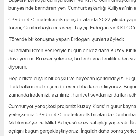
bünyesinde barındıran yeni Cumhurbaşkanlığı Külliyesi'nin açıl
639 bin 475 metrekarelik geniş bir alanda 2022 yılında yap
töreni, Cumhurbaşkanı Recep Tayyip Erdoğan ve KKTC Cumhu
Törende bir konuşma yapan Erdoğan, şunları söyledi:
Bu anlamlı tören vesilesiyle bugün bir kez daha Kuzey Kıb
duyuyorum. Bu eser şölenine, bu tarihi ana tanıklık eden siz 
diyorum.
Hep birlikte büyük bir coşku ve heyecan içerisindeyiz. Bug
Türk halkına muhteşem bir eser daha kazandırıyoruz. Bugün b
zamanda irademizi, azmimizi, hürriyet sevdamızı da ilan ed
Cumhuriyet yerleşkesi projemiz Kuzey Kıbrıs'ın gurur kaynakl
yerleşkemiz 639 bin 475 metrekarelik bir alanda Cumhurbaş
Mahkeme'ye ve Millet Bahçesi'ne ev sahipliği yapacak. İlk
açılışını bugün gerçekleştiriyoruz. İnşallah daha sonra yer