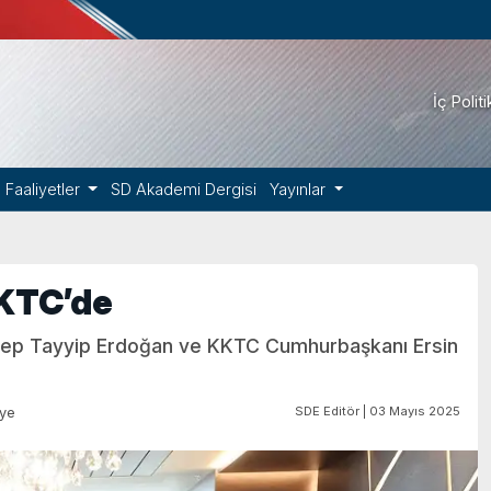
İç Polit
Faaliyetler
SD Akademi Dergisi
Yayınlar
KTC’de
ep Tayyip Erdoğan ve KKTC Cumhurbaşkanı Ersin
SDE Editör | 03 Mayıs 2025
iye