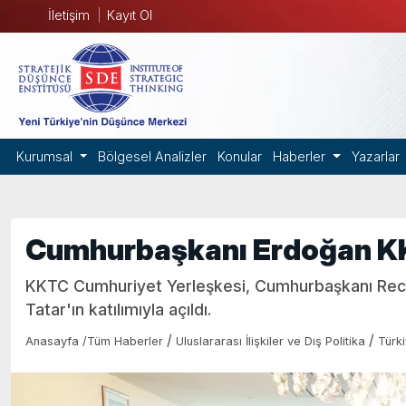
İletişim
Kayıt Ol
Kurumsal
Bölgesel Analizler
Konular
Haberler
Yazarlar
Cumhurbaşkanı Erdoğan K
KKTC Cumhuriyet Yerleşkesi, Cumhurbaşkanı Rec
Tatar'ın katılımıyla açıldı.
/
/
Anasayfa
/
Tüm Haberler
Uluslararası İlişkiler ve Dış Politika
Türk