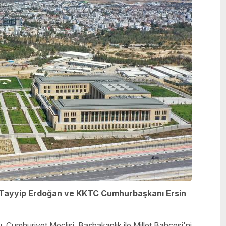
Tayyip Erdoğan ve KKTC Cumhurbaşkanı Ersin
Cumhuriyet Meclisi, Başbakanlık ile Millet Bahçesi'ni