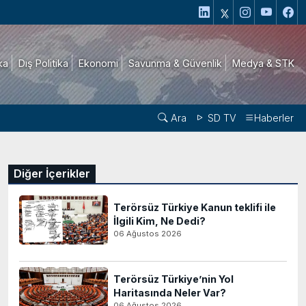
ika
Dış Politika
Ekonomi
Savunma & Güvenlik
Medya & STK
Ara
SD TV
Haberler
Diğer İçerikler
Terörsüz Türkiye Kanun teklifi ile
İlgili Kim, Ne Dedi?
06 Ağustos 2026
Terörsüz Türkiye’nin Yol
Haritasında Neler Var?
06 Ağustos 2026