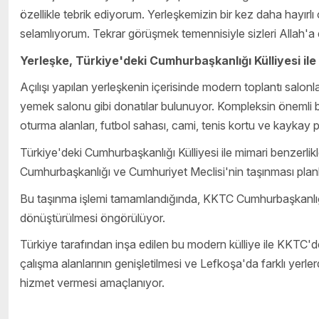
özellikle tebrik ediyorum. Yerleşkemizin bir kez daha hayırlı 
selamlıyorum. Tekrar görüşmek temennisiyle sizleri Allah'
Yerleşke, Türkiye'deki Cumhurbaşkanlığı Külliyesi ile
Açılışı yapılan yerleşkenin içerisinde modern toplantı salon
yemek salonu gibi donatılar bulunuyor. Kompleksin önemli bir
oturma alanları, futbol sahası, cami, tenis kortu ve kaykay pis
Türkiye'deki Cumhurbaşkanlığı Külliyesi ile mimari benzerlik
Cumhurbaşkanlığı ve Cumhuriyet Meclisi'nin taşınması planl
Bu taşınma işlemi tamamlandığında, KKTC Cumhurbaşkanlığı'
dönüştürülmesi öngörülüyor.
Türkiye tarafından inşa edilen bu modern külliye ile KKTC'deki
çalışma alanlarının genişletilmesi ve Lefkoşa'da farklı yerle
hizmet vermesi amaçlanıyor.