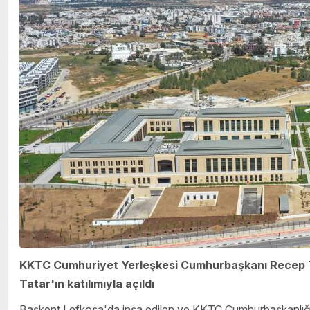
KKTC Cumhuriyet Yerleşkesi Cumhurbaşkanı Recep 
Tatar'ın katılımıyla açıldı
Başkent Lefkoşa'da inşa edilen ve KKTC Cumhurbaşkanlığı, 