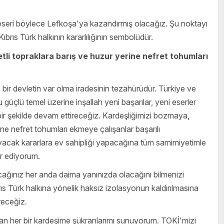
ir eseri böylece Lefkoşa'ya kazandırmış olacağız. Şu noktayı
ıs Türk halkının kararlılığının sembolüdür.
li topraklara barış ve huzur yerine nefret tohumları
bir devletin var olma iradesinin tezahürüdür. Türkiye ve
u güçlü temel üzerine inşallah yeni başarılar, yeni eserler
 bir şekilde devam ettireceğiz. Kardeşliğimizi bozmaya,
ne nefret tohumları ekmeye çalışanlar başarılı
ıyacak kararlara ev sahipliği yapacağına tüm samimiyetimle
ür ediyorum.
cağınız her anda daima yanınızda olacağını bilmenizi
brıs Türk halkına yönelik haksız izolasyonun kaldırılmasına
receğiz.
lan her bir kardeşime şükranlarımı sunuyorum. TOKİ'mizi