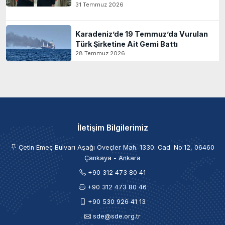
31 Temmuz 2026
Karadeniz’de 19 Temmuz’da Vurulan
Türk Şirketine Ait Gemi Battı
28 Temmuz 2026
İletişim Bilgilerimiz
Çetin Emeç Bulvarı Aşağı Öveçler Mah. 1330. Cad. No:12, 06460
Çankaya - Ankara
+90 312 473 80 41
+90 312 473 80 46
+90 530 926 41 13
sde@sde.org.tr