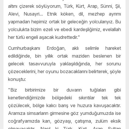
altını çizerek söylüyorum, Türk, Kürt, Arap, Sünni, Şii,
Alevi, Nusayri... Etnik köken, dil, mezhep ayrımı
yapmadan hepimiz ortak bir geleceğin yolcularıyız. Bu
yolculukta bizim ezeli ve ebedi kardeşliğimiz, evelallah
her türlü engeli aşacak kudrettedir."
Cumhurbaşkanı Erdoğan, aklı selimle hareket
edildiğinde, bin yıllık ortak maziden beslenen bir
gelecek tasavvuruyla yaklaşıldığında, her sorunu
çözeceklerini, her oyunu bozacaklarını belirterek, şöyle
konuştu:
"Biz birbirimize bir duvarın tuğlaları gibi
kenetlendiğimizde bölgedeki sıkıntılar tek tek
çözülecek, bölge kalıcı barış ve huzura kavuşacaktır.
Aramıza simsarların girmesine göz yumduğumuzda ise
coğrafyamızda kan, gözyaşı, çatışma, zulüm eksik
olmayacaktır. Nasıl ki Türk, Kürt, Arap Sultan