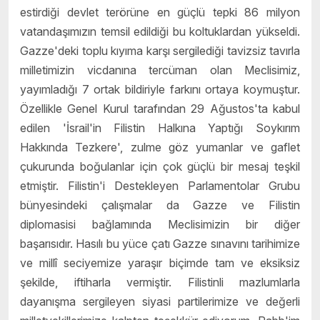
estirdiği devlet terörüne en güçlü tepki 86 milyon
vatandaşımızın temsil edildiği bu koltuklardan yükseldi.
Gazze'deki toplu kıyıma karşı sergilediği tavizsiz tavırla
milletimizin vicdanına tercüman olan Meclisimiz,
yayımladığı 7 ortak bildiriyle farkını ortaya koymuştur.
Özellikle Genel Kurul tarafından 29 Ağustos'ta kabul
edilen 'İsrail'in Filistin Halkına Yaptığı Soykırım
Hakkında Tezkere', zulme göz yumanlar ve gaflet
çukurunda boğulanlar için çok güçlü bir mesaj teşkil
etmiştir. Filistin'i Destekleyen Parlamentolar Grubu
bünyesindeki çalışmalar da Gazze ve Filistin
diplomasisi bağlamında Meclisimizin bir diğer
başarısıdır. Hasılı bu yüce çatı Gazze sınavını tarihimize
ve millî seciyemize yaraşır biçimde tam ve eksiksiz
şekilde, iftiharla vermiştir. Filistinli mazlumlarla
dayanışma sergileyen siyasi partilerimize ve değerli