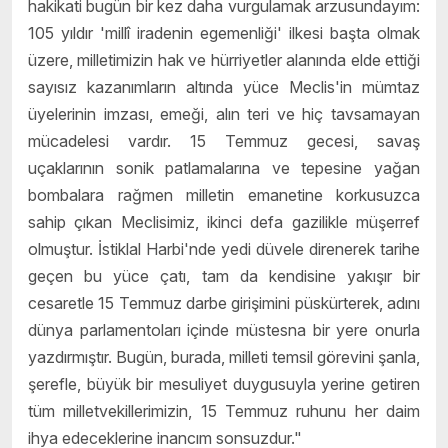
hakikati bugün bir kez daha vurgulamak arzusundayım:
105 yıldır 'millî iradenin egemenliği' ilkesi başta olmak
üzere, milletimizin hak ve hürriyetler alanında elde ettiği
sayısız kazanımların altında yüce Meclis'in mümtaz
üyelerinin imzası, emeği, alın teri ve hiç tavsamayan
mücadelesi vardır. 15 Temmuz gecesi, savaş
uçaklarının sonik patlamalarına ve tepesine yağan
bombalara rağmen milletin emanetine korkusuzca
sahip çıkan Meclisimiz, ikinci defa gazilikle müşerref
olmuştur. İstiklal Harbi'nde yedi düvele direnerek tarihe
geçen bu yüce çatı, tam da kendisine yakışır bir
cesaretle 15 Temmuz darbe girişimini püskürterek, adını
dünya parlamentoları içinde müstesna bir yere onurla
yazdırmıştır. Bugün, burada, milleti temsil görevini şanla,
şerefle, büyük bir mesuliyet duygusuyla yerine getiren
tüm milletvekillerimizin, 15 Temmuz ruhunu her daim
ihya edeceklerine inancım sonsuzdur."