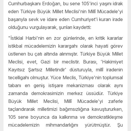
Cumhurbaşkanı Erdoğan, bu sene 105'inci yaşını idrak
eden Türkiye Büyük Millet Meclisi'nin Millî Mücadele'yi
başarıyla sevk ve idare eden Cumhuriyet'i kuran irade
olduğunu vurgulayarak, şunları kaydetti:
"İstiklal Harbi'nin en zor günlerinde, en kritik kararlar
istikbal mücadelemizin karargahı olarak hayati görev
üstlenen bu çatı altında alınmıştır. Türkiye Büyük Millet
Meclisi, evet, Gazi bir meclistir. Burası, 'Hakimiyet
Kayıtsız Şartsız Milletindir' düsturuyla, millî iradenin
tecelligahı olmuştur. Yüce Meclis, Türkiye'nin toplumsal
tabanı en geniş istişare mekanizması olarak aynı
zamanda demokrasimizin merkez üssüdür. Türkiye
Büyük Millet Meclisi, Millî Mücadele'yi zaferle
taçlandırarak milletimizi bağımsızlığına kavuştururken,
105 sene boyunca da kalkınma ve demokratikleşme
mücadelemizin mihmandarlığını yürütmüştür. Şu