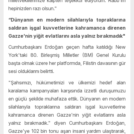
milletvekillerimize kalpten teşekkür ediyorum. Rabb'im
hepinizden razı olsun."
“Dünyanın en modern silahlarıyla topraklarına
saldıran işgal kuvvetlerine kahramanca direnen
Gazze'nin yiğit evlatlarını asla yalnız bırakmadık"
Cumhurbaşkanı Erdoğan geçen hafta katıldığı New
York'taki 80. Birleşmiş Milletler (BM) Genel Kurulu
başta olmak üzere her platformda, Filistin davasının gür
sesi olduklarını belirtti.
"Şahsımızı, hükümetimizi ve ülkemizi hedef alan
karalama kampanyaları karşısında izzetli duruşumuzu
en güçlü şekilde muhafaza ettik. Dünyanın en modern
silahlarıyla topraklarına saldıran işgal kuvvetlerine
kahramanca direnen Gazze'nin yiğit evlatlarını asla
yalnız bırakmadık." diyen Cumhurbaşkanı Erdoğan,
Gazze'ye 102 bin tonu aşan insani yardım ulaştırarak,