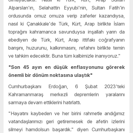
Alparslan'ın, Selahattin Eyyubi'nin, Sultan Fatih'in
ordusunda omuz omuza verip zaferler kazandıysa,
nasıl ki Çanakkale'de Türk, Kürt, Arap birlikte İslam
toprağını kahramanca savunduysa inşallah yarın da
ebediyen de Türk, Kürt, Arap ittifakı coğrafyanın
barışını, huzurunu, kalkınmasını, refahını birlikte temin
ve tahkim edecektir. Buna tüm kalbimizle inanıyoruz."
"Son 45 ayın en düşük enflasyonunu görerek
önemli bir dönüm noktasına ulaştık"
Cumhurbaşkanı Erdoğan, 6 Şubat 2023'teki
Kahramanmaraş merkezli depremlerin yaralarını
sarmaya devam ettiklerini hatırlattı.
"Hayatını kaybeden ve her birini rahmetle andığımız
vatandaşlarımızı geri getiremesek de afetin izlerini
silmeyi hamdolsun başardık." diyen Cumhurbaşkanı