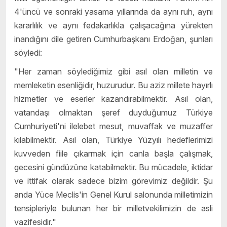
4'üncü ve sonraki yasama yıllarında da aynı ruh, aynı
kararlılık ve aynı fedakarlıkla çalışacağına yürekten
inandığını dile getiren Cumhurbaşkanı Erdoğan, şunları
söyledi:
"Her zaman söylediğimiz gibi asıl olan milletin ve
memleketin esenliğidir, huzurudur. Bu aziz millete hayırlı
hizmetler ve eserler kazandırabilmektir. Asıl olan,
vatandaşı olmaktan şeref duyduğumuz Türkiye
Cumhuriyeti'ni ilelebet mesut, muvaffak ve muzaffer
kılabilmektir. Asıl olan, Türkiye Yüzyılı hedeflerimizi
kuvveden fiile çıkarmak için canla başla çalışmak,
gecesini gündüzüne katabilmektir. Bu mücadele, iktidar
ve ittifak olarak sadece bizim görevimiz değildir. Şu
anda Yüce Meclis'in Genel Kurul salonunda milletimizin
tensipleriyle bulunan her bir milletvekilimizin de asli
vazifesidir."