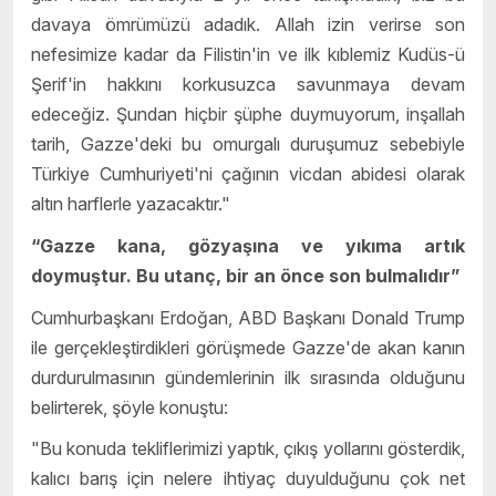
davaya ömrümüzü adadık. Allah izin verirse son
nefesimize kadar da Filistin'in ve ilk kıblemiz Kudüs-ü
Şerif'in hakkını korkusuzca savunmaya devam
edeceğiz. Şundan hiçbir şüphe duymuyorum, inşallah
tarih, Gazze'deki bu omurgalı duruşumuz sebebiyle
Türkiye Cumhuriyeti'ni çağının vicdan abidesi olarak
altın harflerle yazacaktır."
“Gazze kana, gözyaşına ve yıkıma artık
doymuştur. Bu utanç, bir an önce son bulmalıdır”
Cumhurbaşkanı Erdoğan, ABD Başkanı Donald Trump
ile gerçekleştirdikleri görüşmede Gazze'de akan kanın
durdurulmasının gündemlerinin ilk sırasında olduğunu
belirterek, şöyle konuştu:
"Bu konuda tekliflerimizi yaptık, çıkış yollarını gösterdik,
kalıcı barış için nelere ihtiyaç duyulduğunu çok net