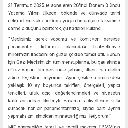
21 Temmuz 2025'te sona eren 28'inci Dönem 3'üncü
Yasama Yılının ülkede, bölgede ve dünyada tarihi
gelişmelerin vuku bulduğu yoğun bir çalışma takvimine
sahne olduğunu belirterek, şu ifadeleri kullandı:
"Meclisimiz gerek yasama ve komisyon gerekse
parlamenter diplomasi alanındaki faaliyetleriyle
milletimizin iradesini en güzel şekilde temsil etti. Bunun
için Gazi Meclisimizin tüm mensuplarına, bu çatı altında
görev yapan tüm personele şahsım, ülkem ve milletim
adına teşekkür ediyorum. Aynı şekilde önümüzdeki
yaklaşık 10 ay boyunca teklifleri, önergeleri, yapıcı
tenkitleri, ufuk açıcı değerlendirmeleri ve siyasetin
kalitesini artıran fikirleriyle yasama faaliyetlerine katkı
sunacak her bir parlamenterimize, siyasi parti ayrımı
yapmaksızın, şimdiden minnettarlığımızı iletiyorum."
Millî egemenliğin temsil ve tecelli makamı TBMM'nin