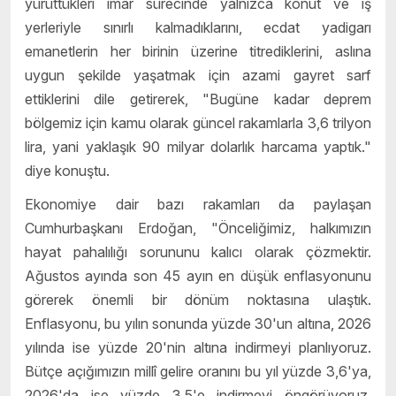
yürüttükleri imar sürecinde yalnızca konut ve iş
yerleriyle sınırlı kalmadıklarını, ecdat yadigarı
emanetlerin her birinin üzerine titrediklerini, aslına
uygun şekilde yaşatmak için azami gayret sarf
ettiklerini dile getirerek, "Bugüne kadar deprem
bölgemiz için kamu olarak güncel rakamlarla 3,6 trilyon
lira, yani yaklaşık 90 milyar dolarlık harcama yaptık."
diye konuştu.
Ekonomiye dair bazı rakamları da paylaşan
Cumhurbaşkanı Erdoğan, "Önceliğimiz, halkımızın
hayat pahalılığı sorununu kalıcı olarak çözmektir.
Ağustos ayında son 45 ayın en düşük enflasyonunu
görerek önemli bir dönüm noktasına ulaştık.
Enflasyonu, bu yılın sonunda yüzde 30'un altına, 2026
yılında ise yüzde 20'nin altına indirmeyi planlıyoruz.
Bütçe açığımızın millî gelire oranını bu yıl yüzde 3,6'ya,
2026'da ise yüzde 3,5'e indirmeyi öngörüyoruz.