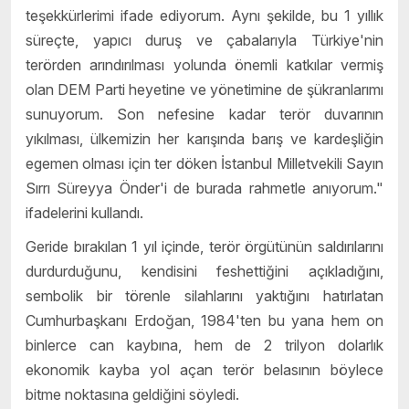
teşekkürlerimi ifade ediyorum. Aynı şekilde, bu 1 yıllık
süreçte, yapıcı duruş ve çabalarıyla Türkiye'nin
terörden arındırılması yolunda önemli katkılar vermiş
olan DEM Parti heyetine ve yönetimine de şükranlarımı
sunuyorum. Son nefesine kadar terör duvarının
yıkılması, ülkemizin her karışında barış ve kardeşliğin
egemen olması için ter döken İstanbul Milletvekili Sayın
Sırrı Süreyya Önder'i de burada rahmetle anıyorum."
ifadelerini kullandı.
Geride bırakılan 1 yıl içinde, terör örgütünün saldırılarını
durdurduğunu, kendisini feshettiğini açıkladığını,
sembolik bir törenle silahlarını yaktığını hatırlatan
Cumhurbaşkanı Erdoğan, 1984'ten bu yana hem on
binlerce can kaybına, hem de 2 trilyon dolarlık
ekonomik kayba yol açan terör belasının böylece
bitme noktasına geldiğini söyledi.