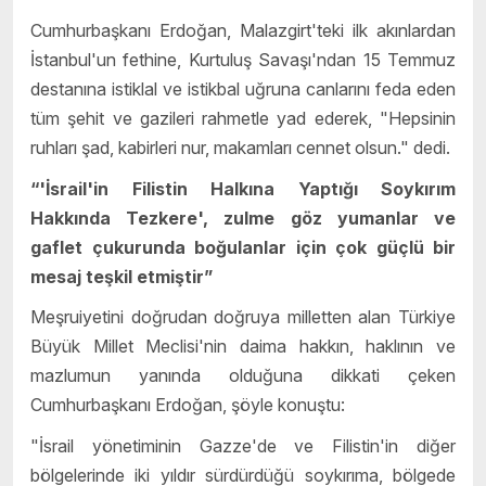
Cumhurbaşkanı Erdoğan, Malazgirt'teki ilk akınlardan
İstanbul'un fethine, Kurtuluş Savaşı'ndan 15 Temmuz
destanına istiklal ve istikbal uğruna canlarını feda eden
tüm şehit ve gazileri rahmetle yad ederek, "Hepsinin
ruhları şad, kabirleri nur, makamları cennet olsun." dedi.
“'İsrail'in Filistin Halkına Yaptığı Soykırım
Hakkında Tezkere', zulme göz yumanlar ve
gaflet çukurunda boğulanlar için çok güçlü bir
mesaj teşkil etmiştir”
Meşruiyetini doğrudan doğruya milletten alan Türkiye
Büyük Millet Meclisi'nin daima hakkın, haklının ve
mazlumun yanında olduğuna dikkati çeken
Cumhurbaşkanı Erdoğan, şöyle konuştu:
"İsrail yönetiminin Gazze'de ve Filistin'in diğer
bölgelerinde iki yıldır sürdürdüğü soykırıma, bölgede