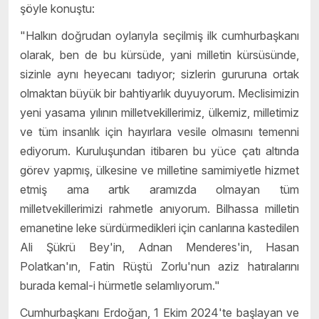
şöyle konuştu:
"Halkın doğrudan oylarıyla seçilmiş ilk cumhurbaşkanı
olarak, ben de bu kürsüde, yani milletin kürsüsünde,
sizinle aynı heyecаnı tadıyor; sizlerin gururuna ortak
olmaktan büyük bir bahtiyarlık duyuyorum. Meclisimizin
yeni yasama yılının milletvekillerimiz, ülkemiz, milletimiz
ve tüm insanlık için hayırlara vesile olmasını temenni
ediyorum. Kuruluşundan itibaren bu yüce çatı altında
görev yapmış, ülkesine ve milletine samimiyetle hizmet
etmiş ama artık aramızda olmayan tüm
milletvekillerimizi rahmetle anıyorum. Bilhassa milletin
emanetine leke sürdürmedikleri için canlarına kastedilen
Ali Şükrü Bey'in, Adnan Menderes'in, Hasan
Polatkan'ın, Fatin Rüştü Zorlu'nun aziz hatıralarını
burada kemal-i hürmetle selamlıyorum."
Cumhurbaşkanı Erdoğan, 1 Ekim 2024'te başlayan ve