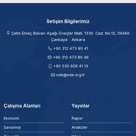
İletişim Bilgilerimiz
Çetin Emeç Bulvarı Aşağı Öveçler Mah. 1330. Cad. No:12, 06460
Çankaya - Ankara
+90 312 473 80 41
+90 312 473 80 46
+90 530 926 41 13
sde@sde.org.tr
Çalışma Alanları
Yayınlar
Ekonomi
Rapor
Savunma
Analizler