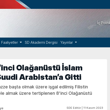
İç Polit
Faaliyetler
SD Akademi Dergisi
Yayınlar
inci Olağanüstü İslam
uudi Arabistan’a Gitti
ze başta olmak üzere işgal edilmiş Filistin
nı ele almak üzere tertiplenen 8'inci Olağanüstü
SDE Editör | 11 Kasım 2023
iye