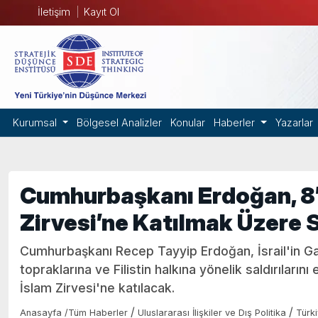
İletişim
Kayıt Ol
Kurumsal
Bölgesel Analizler
Konular
Haberler
Yazarlar
Cumhurbaşkanı Erdoğan, 8’
Zirvesi’ne Katılmak Üzere S
Cumhurbaşkanı Recep Tayyip Erdoğan, İsrail'in Gaz
topraklarına ve Filistin halkına yönelik saldırıları
İslam Zirvesi'ne katılacak.
/
/
Anasayfa
/
Tüm Haberler
Uluslararası İlişkiler ve Dış Politika
Türk