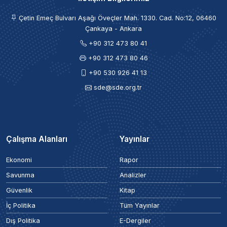
Çetin Emeç Bulvarı Aşağı Öveçler Mah. 1330. Cad. No:12, 06460
Çankaya - Ankara
+90 312 473 80 41
+90 312 473 80 46
+90 530 926 41 13
sde@sde.org.tr
Çalışma Alanları
Yayınlar
Ekonomi
Rapor
Savunma
Analizler
Güvenlik
Kitap
İç Politika
Tüm Yayınlar
Dış Politika
E-Dergiler