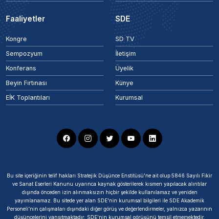
Faaliyetler
SDE
Kongre
SD TV
Sempozyum
İletişim
Konferans
Üyelik
Beyin Fırtınası
Künye
EİK Toplantıları
Kurumsal
Bu site içeriğinin telif hakları Stratejik Düşünce Enstitüsü’ne ait olup 5846 Sayılı Fikir
ve Sanat Eserleri Kanunu uyarınca kaynak gösterilerek kısmen yapılacak alıntılar
dışında önceden izin alınmaksızın hiçbir şekilde kullanılamaz ve yeniden
yayımlanamaz. Bu sitede yer alan SDE'nin kurumsal bilgileri ile SDE Akademik
Personeli'nin çalışmaları dışındaki diğer görüş ve değerlendirmeler, yalnızca yazarının
düşüncelerini yansıtmaktadır; SDE'nin kurumsal görüşünü temsil etmemektedir.