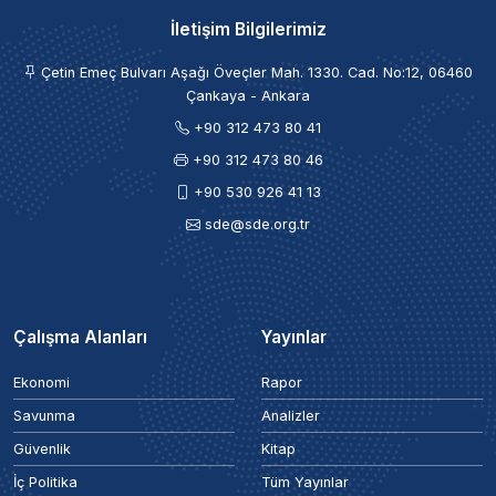
İletişim Bilgilerimiz
Çetin Emeç Bulvarı Aşağı Öveçler Mah. 1330. Cad. No:12, 06460
Çankaya - Ankara
+90 312 473 80 41
+90 312 473 80 46
+90 530 926 41 13
sde@sde.org.tr
Çalışma Alanları
Yayınlar
Ekonomi
Rapor
Savunma
Analizler
Güvenlik
Kitap
İç Politika
Tüm Yayınlar