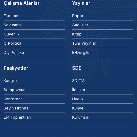
Çalışma Alanları
Yayınlar
Ekonomi
Rapor
Savunma
Analizler
Güvenlik
Kitap
İç Politika
Tüm Yayınlar
Dış Politika
E-Dergiler
Faaliyetler
SDE
Kongre
SD TV
Sempozyum
İletişim
Konferans
Üyelik
Beyin Fırtınası
Künye
EİK Toplantıları
Kurumsal