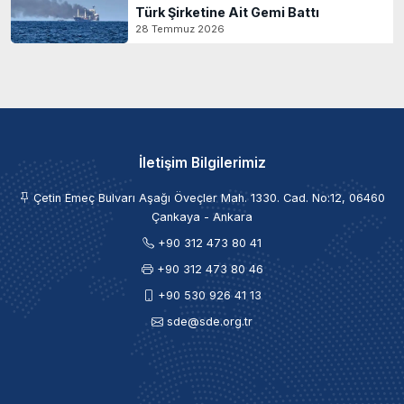
Türk Şirketine Ait Gemi Battı
28 Temmuz 2026
İletişim Bilgilerimiz
Çetin Emeç Bulvarı Aşağı Öveçler Mah. 1330. Cad. No:12, 06460
Çankaya - Ankara
+90 312 473 80 41
+90 312 473 80 46
+90 530 926 41 13
sde@sde.org.tr