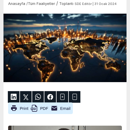
/
Anasayfa
/
Tüm Faaliyetler
Toplantı
SDE Editör | 31 Ocak 2024