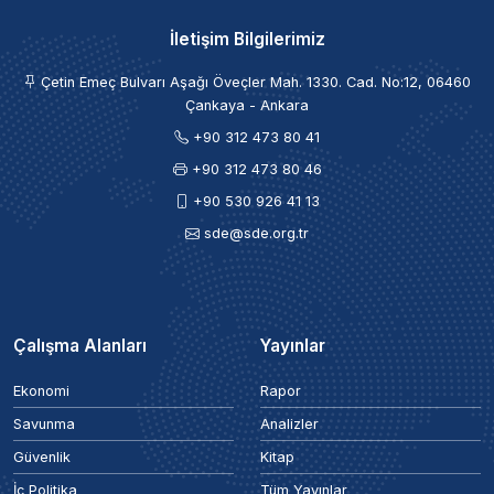
İletişim Bilgilerimiz
Çetin Emeç Bulvarı Aşağı Öveçler Mah. 1330. Cad. No:12, 06460
Çankaya - Ankara
+90 312 473 80 41
+90 312 473 80 46
+90 530 926 41 13
sde@sde.org.tr
Çalışma Alanları
Yayınlar
Ekonomi
Rapor
Savunma
Analizler
Güvenlik
Kitap
İç Politika
Tüm Yayınlar