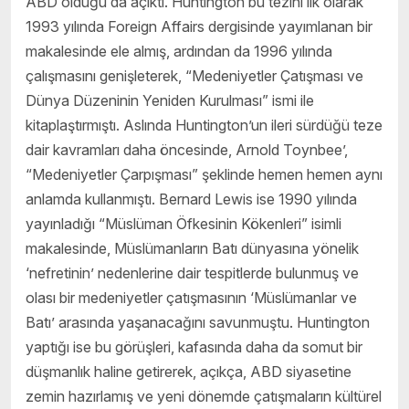
ABD olduğu da açıktı. Huntington bu tezini ilk olarak
1993 yılında Foreign Affairs dergisinde yayımlanan bir
makalesinde ele almış, ardından da 1996 yılında
çalışmasını genişleterek, “Medeniyetler Çatışması ve
Dünya Düzeninin Yeniden Kurulması” ismi ile
kitaplaştırmıştı. Aslında Huntington’un ileri sürdüğü teze
dair kavramları daha öncesinde, Arnold Toynbee’,
“Medeniyetler Çarpışması” şeklinde hemen hemen aynı
anlamda kullanmıştı. Bernard Lewis ise 1990 yılında
yayınladığı “Müslüman Öfkesinin Kökenleri” isimli
makalesinde, Müslümanların Batı dünyasına yönelik
‘nefretinin’ nedenlerine dair tespitlerde bulunmuş ve
olası bir medeniyetler çatışmasının ‘Müslümanlar ve
Batı’ arasında yaşanacağını savunmuştu. Huntington
yaptığı ise bu görüşleri, kafasında daha da somut bir
düşmanlık haline getirerek, açıkça, ABD siyasetine
zemin hazırlamış ve yeni dönemde çatışmaların kültürel