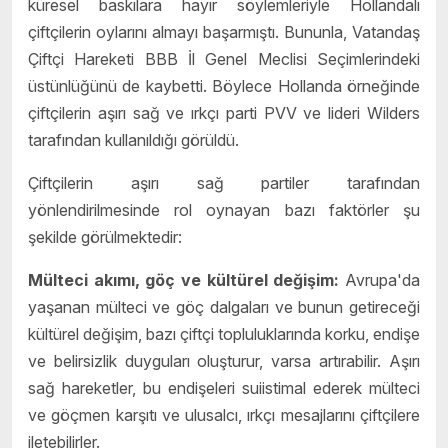
küresel baskılara hayır söylemleriyle Hollandalı
çiftçilerin oylarını almayı başarmıştı. Bununla, Vatandaş
Çiftçi Hareketi BBB İl Genel Meclisi Seçimlerindeki
üstünlüğünü de kaybetti. Böylece Hollanda örneğinde
çiftçilerin aşırı sağ ve ırkçı parti PVV ve lideri Wilders
tarafından kullanıldığı görüldü.
Çiftçilerin aşırı sağ partiler tarafından
yönlendirilmesinde rol oynayan bazı faktörler şu
şekilde görülmektedir:
Mülteci akımı, göç ve kültürel değişim:
Avrupa'da
yaşanan mülteci ve göç dalgaları ve bunun getireceği
kültürel değişim, bazı çiftçi topluluklarında korku, endişe
ve belirsizlik duyguları oluşturur, varsa artırabilir. Aşırı
sağ hareketler, bu endişeleri suiistimal ederek mülteci
ve göçmen karşıtı ve ulusalcı, ırkçı mesajlarını çiftçilere
iletebilirler.