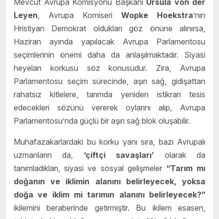
Mevcut Avrupa Komisyonu Başkanı
Ursula von der
Leyen
, Avrupa Komiseri
Wopke Hoekstra
’nın
Hristiyan Demokrat oldukları göz önüne alınırsa,
Haziran ayında yapılacak Avrupa Parlamentosu
seçimlerinin önemi daha da anlaşılmaktadır. Siyasi
heyelan korkusu söz konusudur. Zira, Avrupa
Parlamentosu seçim sürecinde, aşırı sağ, gidişattan
rahatsız kitlelere, tarımda yeniden istikrarı tesis
edecekleri sözünü vererek oylarını alıp, Avrupa
Parlamentosu’nda güçlü bir aşırı sağ blok oluşabilir.
Muhafazakarlardaki bu korku yanı sıra, bazı Avrupalı
uzmanların da,
‘çiftçi savaşları’
olarak da
tanımladıkları, siyasi ve sosyal gelişmeler
“Tarım mı
doğanın ve iklimin alanını belirleyecek, yoksa
doğa ve iklim mi tarımın alanını belirleyecek?”
ikilemini beraberinde getirmiştir. Bu ikilem esasen,