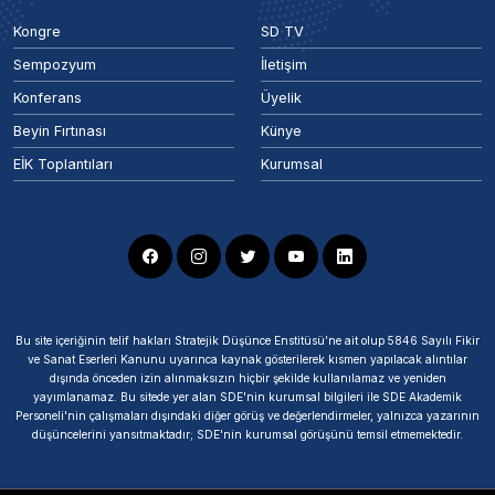
Kongre
SD TV
Sempozyum
İletişim
Konferans
Üyelik
Beyin Fırtınası
Künye
EİK Toplantıları
Kurumsal
Bu site içeriğinin telif hakları Stratejik Düşünce Enstitüsü’ne ait olup 5846 Sayılı Fikir
ve Sanat Eserleri Kanunu uyarınca kaynak gösterilerek kısmen yapılacak alıntılar
dışında önceden izin alınmaksızın hiçbir şekilde kullanılamaz ve yeniden
yayımlanamaz. Bu sitede yer alan SDE'nin kurumsal bilgileri ile SDE Akademik
Personeli'nin çalışmaları dışındaki diğer görüş ve değerlendirmeler, yalnızca yazarının
düşüncelerini yansıtmaktadır; SDE'nin kurumsal görüşünü temsil etmemektedir.