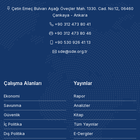
Çetin Emeç Bulvarı Aşağı Öveçler Mah. 1330. Cad. No:12, 06460
Çankaya - Ankara
+90 312 473 80 41
+90 312 473 80 46
+90 530 926 41 13
sde@sde.org.tr
Çalışma Alanları
Yayınlar
Ekonomi
Rapor
Savunma
Analizler
Güvenlik
Kitap
İç Politika
Tüm Yayınlar
Dış Politika
E-Dergiler