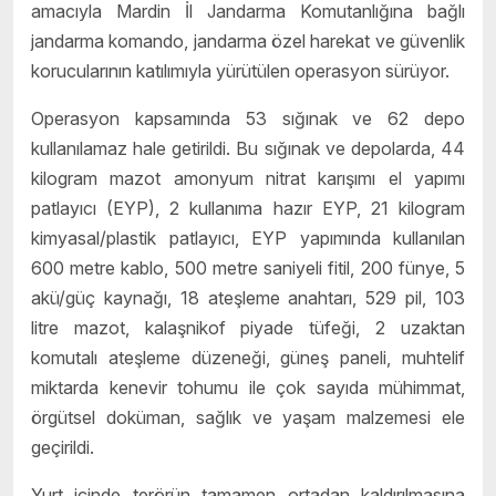
amacıyla Mardin İl Jandarma Komutanlığına bağlı
jandarma komando, jandarma özel harekat ve güvenlik
korucularının katılımıyla yürütülen operasyon sürüyor.
Operasyon kapsamında 53 sığınak ve 62 depo
kullanılamaz hale getirildi. Bu sığınak ve depolarda, 44
kilogram mazot amonyum nitrat karışımı el yapımı
patlayıcı (EYP), 2 kullanıma hazır EYP, 21 kilogram
kimyasal/plastik patlayıcı, EYP yapımında kullanılan
600 metre kablo, 500 metre saniyeli fitil, 200 fünye, 5
akü/güç kaynağı, 18 ateşleme anahtarı, 529 pil, 103
litre mazot, kalaşnikof piyade tüfeği, 2 uzaktan
komutalı ateşleme düzeneği, güneş paneli, muhtelif
miktarda kenevir tohumu ile çok sayıda mühimmat,
örgütsel doküman, sağlık ve yaşam malzemesi ele
geçirildi.
Yurt içinde terörün tamamen ortadan kaldırılmasına