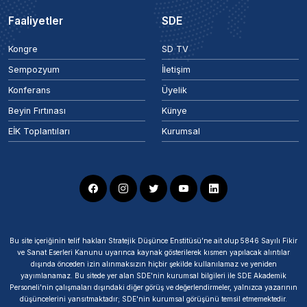
Faaliyetler
SDE
Kongre
SD TV
Sempozyum
İletişim
Konferans
Üyelik
Beyin Fırtınası
Künye
EİK Toplantıları
Kurumsal
Bu site içeriğinin telif hakları Stratejik Düşünce Enstitüsü’ne ait olup 5846 Sayılı Fikir
ve Sanat Eserleri Kanunu uyarınca kaynak gösterilerek kısmen yapılacak alıntılar
dışında önceden izin alınmaksızın hiçbir şekilde kullanılamaz ve yeniden
yayımlanamaz. Bu sitede yer alan SDE'nin kurumsal bilgileri ile SDE Akademik
Personeli'nin çalışmaları dışındaki diğer görüş ve değerlendirmeler, yalnızca yazarının
düşüncelerini yansıtmaktadır; SDE'nin kurumsal görüşünü temsil etmemektedir.