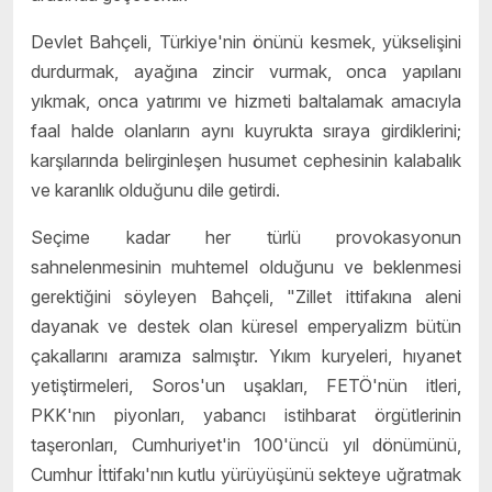
Devlet Bahçeli, Türkiye'nin önünü kesmek, yükselişini
durdurmak, ayağına zincir vurmak, onca yapılanı
yıkmak, onca yatırımı ve hizmeti baltalamak amacıyla
faal halde olanların aynı kuyrukta sıraya girdiklerini;
karşılarında belirginleşen husumet cephesinin kalabalık
ve karanlık olduğunu dile getirdi.
Seçime kadar her türlü provokasyonun
sahnelenmesinin muhtemel olduğunu ve beklenmesi
gerektiğini söyleyen Bahçeli, "Zillet ittifakına aleni
dayanak ve destek olan küresel emperyalizm bütün
çakallarını aramıza salmıştır. Yıkım kuryeleri, hıyanet
yetiştirmeleri, Soros'un uşakları, FETÖ'nün itleri,
PKK'nın piyonları, yabancı istihbarat örgütlerinin
taşeronları, Cumhuriyet'in 100'üncü yıl dönümünü,
Cumhur İttifakı'nın kutlu yürüyüşünü sekteye uğratmak