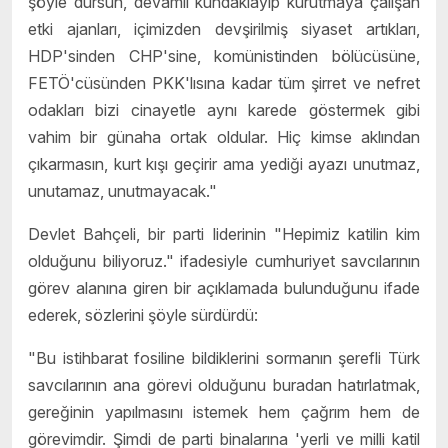
şöyle dursun, devamlı kundaklayıp kurutmaya çalışan
etki ajanları, içimizden devşirilmiş siyaset artıkları,
HDP'sinden CHP'sine, komünistinden bölücüsüne,
FETÖ'cüsünden PKK'lısına kadar tüm şirret ve nefret
odakları bizi cinayetle aynı karede göstermek gibi
vahim bir günaha ortak oldular. Hiç kimse aklından
çıkarmasın, kurt kışı geçirir ama yediği ayazı unutmaz,
unutamaz, unutmayacak."
Devlet Bahçeli, bir parti liderinin "Hepimiz katilin kim
olduğunu biliyoruz." ifadesiyle cumhuriyet savcılarının
görev alanına giren bir açıklamada bulunduğunu ifade
ederek, sözlerini şöyle sürdürdü:
"Bu istihbarat fosiline bildiklerini sormanın şerefli Türk
savcılarının ana görevi olduğunu buradan hatırlatmak,
gereğinin yapılmasını istemek hem çağrım hem de
görevimdir. Şimdi de parti binalarına 'yerli ve milli katil