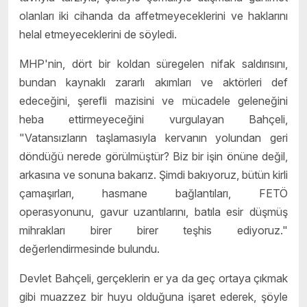
olanları iki cihanda da affetmeyeceklerini ve haklarını
helal etmeyeceklerini de söyledi.
MHP'nin, dört bir koldan süregelen nifak saldırısını,
bundan kaynaklı zararlı akımları ve aktörleri def
edeceğini, şerefli mazisini ve mücadele geleneğini
heba ettirmeyeceğini vurgulayan Bahçeli,
"Vatansızların taşlamasıyla kervanın yolundan geri
döndüğü nerede görülmüştür? Biz bir işin önüne değil,
arkasına ve sonuna bakarız. Şimdi bakıyoruz, bütün kirli
çamaşırları, hasmane bağlantıları, FETÖ
operasyonunu, gavur uzantılarını, batıla esir düşmüş
mihrakları birer birer teşhis ediyoruz."
değerlendirmesinde bulundu.
Devlet Bahçeli, gerçeklerin er ya da geç ortaya çıkmak
gibi muazzez bir huyu olduğuna işaret ederek, şöyle