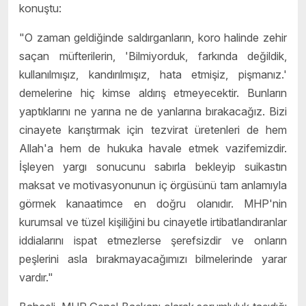
konuştu:
"O zaman geldiğinde saldırganların, koro halinde zehir
saçan müfterilerin, 'Bilmiyorduk, farkında değildik,
kullanılmışız, kandırılmışız, hata etmişiz, pişmanız.'
demelerine hiç kimse aldırış etmeyecektir. Bunların
yaptıklarını ne yarına ne de yanlarına bırakacağız. Bizi
cinayete karıştırmak için tezvirat üretenleri de hem
Allah'a hem de hukuka havale etmek vazifemizdir.
İşleyen yargı sonucunu sabırla bekleyip suikastın
maksat ve motivasyonunun iç örgüsünü tam anlamıyla
görmek kanaatimce en doğru olanıdır. MHP'nin
kurumsal ve tüzel kişiliğini bu cinayetle irtibatlandıranlar
iddialarını ispat etmezlerse şerefsizdir ve onların
peşlerini asla bırakmayacağımızı bilmelerinde yarar
vardır."