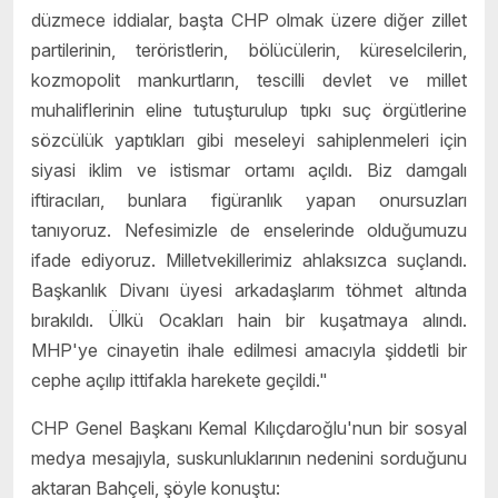
düzmece iddialar, başta CHP olmak üzere diğer zillet
partilerinin, teröristlerin, bölücülerin, küreselcilerin,
kozmopolit mankurtların, tescilli devlet ve millet
muhaliflerinin eline tutuşturulup tıpkı suç örgütlerine
sözcülük yaptıkları gibi meseleyi sahiplenmeleri için
siyasi iklim ve istismar ortamı açıldı. Biz damgalı
iftiracıları, bunlara figüranlık yapan onursuzları
tanıyoruz. Nefesimizle de enselerinde olduğumuzu
ifade ediyoruz. Milletvekillerimiz ahlaksızca suçlandı.
Başkanlık Divanı üyesi arkadaşlarım töhmet altında
bırakıldı. Ülkü Ocakları hain bir kuşatmaya alındı.
MHP'ye cinayetin ihale edilmesi amacıyla şiddetli bir
cephe açılıp ittifakla harekete geçildi."
CHP Genel Başkanı Kemal Kılıçdaroğlu'nun bir sosyal
medya mesajıyla, suskunluklarının nedenini sorduğunu
aktaran Bahçeli, şöyle konuştu: