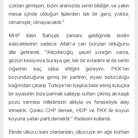
çoktan girmişsin, bizim aramızda senin bildiğin ve yakın
mesai içinde olduğun tiplerden tek bir genç yoktur,
olmamıştır, olmayacaktır."
MHP lideri Bahçeli, zamanı geldiğinde teslim
edeceklerinin sadece Allah'a can borçları olduğunu
dile getirerek, "Kılıçdaroğlu, şayet yüreğin varsa,
gözün kesiyorsa buraya gel, tek bir evladımı al da senin
ciğerinin kaç okka ettiğini göreyim. PKK'nın
boyunduruğuna girmiş bir partinin, siyasi bölücülüğü
bağrından çıkarıp Türkiye’nin başına bela etmiş kuluçka
bir siyasetin bize parmak sallayıp sütten çıkmış ak kaşık
pozu vermesi milletimizin aklıyla ve ferasetiyle alay
etmektir. Çünkü CHP demek, HDP ve PKK ile koyun
koyuna yatan parti demektir." ifadesini kullandı.
Elinde ülkücü kanı olanlardan, ülkücüye en ağır bühtan