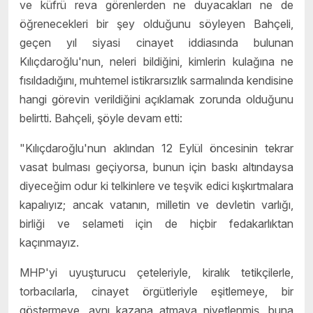
ve küfrü reva görenlerden ne duyacakları ne de
öğrenecekleri bir şey olduğunu söyleyen Bahçeli,
geçen yıl siyasi cinayet iddiasında bulunan
Kılıçdaroğlu'nun, neleri bildiğini, kimlerin kulağına ne
fısıldadığını, muhtemel istikrarsızlık sarmalında kendisine
hangi görevin verildiğini açıklamak zorunda olduğunu
belirtti. Bahçeli, şöyle devam etti:
"Kılıçdaroğlu'nun aklından 12 Eylül öncesinin tekrar
vasat bulması geçiyorsa, bunun için baskı altındaysa
diyeceğim odur ki telkinlere ve teşvik edici kışkırtmalara
kapalıyız; ancak vatanın, milletin ve devletin varlığı,
birliği ve selameti için de hiçbir fedakarlıktan
kaçınmayız.
MHP'yi uyuşturucu çeteleriyle, kiralık tetikçilerle,
torbacılarla, cinayet örgütleriyle eşitlemeye, bir
göstermeye, aynı kazana atmaya niyetlenmiş, buna