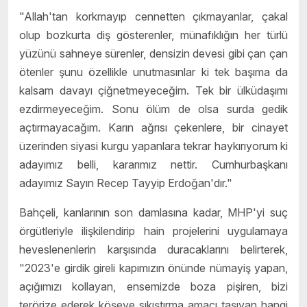
"Allah'tan korkmayıp cennetten çıkmayanlar, çakal
olup bozkurta diş gösterenler, münafıklığın her türlü
yüzünü sahneye sürenler, densizin devesi gibi çan çan
ötenler şunu özellikle unutmasınlar ki tek başıma da
kalsam davayı çiğnetmeyeceğim. Tek bir ülküdaşımı
ezdirmeyeceğim. Sonu ölüm de olsa surda gedik
açtırmayacağım. Karın ağrısı çekenlere, bir cinayet
üzerinden siyasi kurgu yapanlara tekrar haykırıyorum ki
adayımız belli, kararımız nettir. Cumhurbaşkanı
adayımız Sayın Recep Tayyip Erdoğan'dır."
Bahçeli, kanlarının son damlasına kadar, MHP'yi suç
örgütleriyle ilişkilendirip hain projelerini uygulamaya
heveslenenlerin karşısında duracaklarını belirterek,
"2023'e girdik gireli kapımızın önünde nümayiş yapan,
açığımızı kollayan, ensemizde boza pişiren, bizi
terörize ederek köşeye sıkıştırma amacı taşıyan hangi