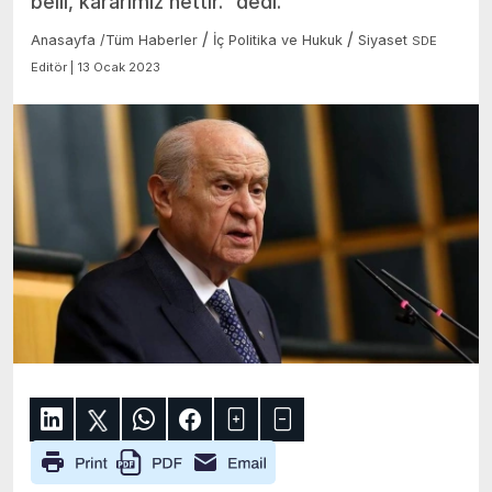
belli, kararımız nettir." dedi.
/
/
Anasayfa
/
Tüm Haberler
İç Politika ve Hukuk
Siyaset
SDE
Editör | 13 Ocak 2023