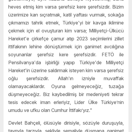
heves etmiş kim varsa şerefsiz kere şerefsizdir. Bizim
üzerimize kan sıçratmak, katil yaftası vurmak, sokağa
çıkmamızı tahrik etmek, Türkiye'yi bir kavga iklimine
çekmek için el ovuşturan kim varsa; Milliyetçi-Ülkücü
Hareket'e çirkefçe çamur atıp 2023 seçimlerini zillet
ittifakının lehine dönüştürmek için ganimet avcılığına
soyunanlar şerefsiz kere şerefsizdir. FETÖ ile
Pensilvanya'da işbirliği yapıp Türkiye'de Milliyetçi
Hareket'in üzerine saldırmak isteyen kim varsa şerefsiz
oğlu şerefsizdir. Allah'ın izniyle muvaffak
olamayacaklardır. Oyuna gelmeyeceğiz, tuzağa
düşmeyeceğiz. Biz kaybedilmiş bir medeniyeti tekrar
tesis edecek iman erleriyiz, Lider Ülke Türkiye’nin
umudu ve ufku olan Cumhur İttifakı’yız."
Devlet Bahçeli, ölüsüyle dirisiyle, sözüyle duruşuyla,
tavrıyla tarzıyla, şekliyle şemaliyle düşmana ganimet