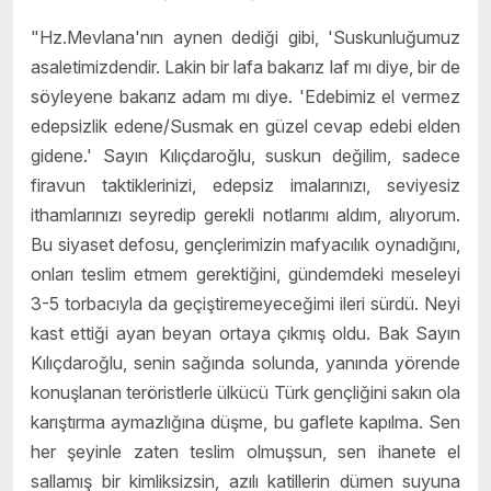
"Hz.Mevlana'nın aynen dediği gibi, 'Suskunluğumuz
asaletimizdendir. Lakin bir lafa bakarız laf mı diye, bir de
söyleyene bakarız adam mı diye. 'Edebimiz el vermez
edepsizlik edene/Susmak en güzel cevap edebi elden
gidene.' Sayın Kılıçdaroğlu, suskun değilim, sadece
firavun taktiklerinizi, edepsiz imalarınızı, seviyesiz
ithamlarınızı seyredip gerekli notlarımı aldım, alıyorum.
Bu siyaset defosu, gençlerimizin mafyacılık oynadığını,
onları teslim etmem gerektiğini, gündemdeki meseleyi
3-5 torbacıyla da geçiştiremeyeceğimi ileri sürdü. Neyi
kast ettiği ayan beyan ortaya çıkmış oldu. Bak Sayın
Kılıçdaroğlu, senin sağında solunda, yanında yörende
konuşlanan teröristlerle ülkücü Türk gençliğini sakın ola
karıştırma aymazlığına düşme, bu gaflete kapılma. Sen
her şeyinle zaten teslim olmuşsun, sen ihanete el
sallamış bir kimliksizsin, azılı katillerin dümen suyuna