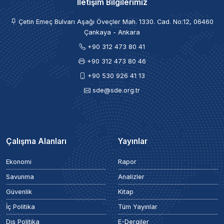
İletişim Bilgilerimiz
Çetin Emeç Bulvarı Aşağı Öveçler Mah. 1330. Cad. No:12, 06460
Çankaya - Ankara
+90 312 473 80 41
+90 312 473 80 46
+90 530 926 41 13
sde@sde.org.tr
Çalışma Alanları
Yayınlar
Ekonomi
Rapor
Savunma
Analizler
Güvenlik
Kitap
İç Politika
Tüm Yayınlar
Dış Politika
E-Dergiler