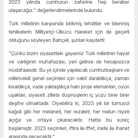
2023 yılında cumhurun zaferine hep beraber
ulaşacağız." değerlendirmelerinde bulundu.
Türk milletinin karşısında birikmiş tehditler ve bilenmiş
tehlikelerin Milliyetçi-Ülkücü Hareket için de geçerli
olduğunu söyleyen Bahçeli, şunları kaydetti:
"Çünkü bizim siyasetteki gayemiz Türk milletinin hayat
ve varlığının muhafazası, yeri gelirse de hesapsızca
müdafaasıdır. Bu yıl içinde yapılacak cumhurbaşkanı ve
milletvekili genel seçimleri için vakit daraldıkça, zaman
kısaldıkça, vade yaklaştıkça hain proje elemanları, oyun
uşakları, siyaseti zillete düşmüşlerin iç yüzü birer birer
deşifre olmaktadır. Diyebiliriz ki, 2023 yılı bir turnusol
kağıdı gibi her melaneti, her rezaleti, her melun niyeti
açığa ve ortaya çıkaracaktır. Hatta bu süreç
başlamıştır. 2023 seçimleri, iftira ile iffet, irade ile ihanet
arasında geçecektir."