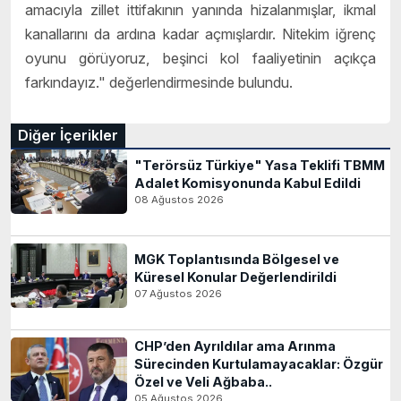
amacıyla zillet ittifakının yanında hizalanmışlar, ikmal
kanallarını da ardına kadar açmışlardır. Nitekim iğrenç
oyunu görüyoruz, beşinci kol faaliyetinin açıkça
farkındayız." değerlendirmesinde bulundu.
Diğer İçerikler
"Terörsüz Türkiye" Yasa Teklifi TBMM
Adalet Komisyonunda Kabul Edildi
08 Ağustos 2026
MGK Toplantısında Bölgesel ve
Küresel Konular Değerlendirildi
07 Ağustos 2026
CHP’den Ayrıldılar ama Arınma
Sürecinden Kurtulamayacaklar: Özgür
Özel ve Veli Ağbaba..
05 Ağustos 2026