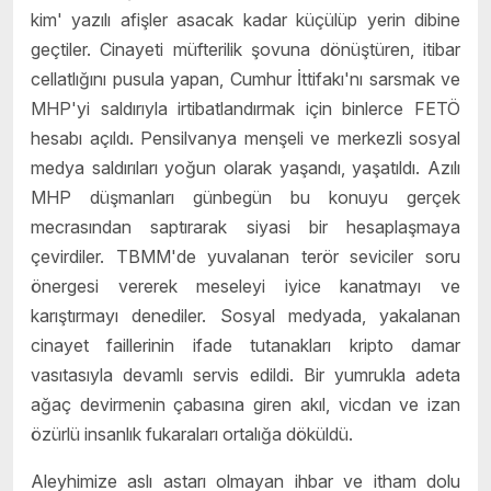
kim' yazılı afişler asacak kadar küçülüp yerin dibine
geçtiler. Cinayeti müfterilik şovuna dönüştüren, itibar
cellatlığını pusula yapan, Cumhur İttifakı'nı sarsmak ve
MHP'yi saldırıyla irtibatlandırmak için binlerce FETÖ
hesabı açıldı. Pensilvanya menşeli ve merkezli sosyal
medya saldırıları yoğun olarak yaşandı, yaşatıldı. Azılı
MHP düşmanları günbegün bu konuyu gerçek
mecrasından saptırarak siyasi bir hesaplaşmaya
çevirdiler. TBMM'de yuvalanan terör seviciler soru
önergesi vererek meseleyi iyice kanatmayı ve
karıştırmayı denediler. Sosyal medyada, yakalanan
cinayet faillerinin ifade tutanakları kripto damar
vasıtasıyla devamlı servis edildi. Bir yumrukla adeta
ağaç devirmenin çabasına giren akıl, vicdan ve izan
özürlü insanlık fukaraları ortalığa döküldü.
Aleyhimize aslı astarı olmayan ihbar ve itham dolu