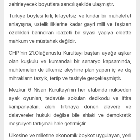
zehirleyecek boyutlara sancılı şekilde ulaşmıştır.
Türkiye böylesi kirli, kifayetsiz ve kindar bir muhalefet
anlayışına, üstelik iliklerine kadar gayri milli ve faşizan
özellikleri barındıran icazetli bir siyasi yapıya elbette
mahkum ve müstahak değildir.
CHP’nin 21.Olağanüstü Kurultayı baştan ayağa aşikar
olan kuşkulu ve kumandalı bir senaryo kapsamında,
muhtemelen de ülkemiz aleyhine plan yapan iç ve dış
mihrakların tazyik, tertip ve tesiriyle gerçekleşmiştir.
Mezkur 6 Nisan Kurultayı’nın her etabında nükseden
ayak oyunları, tedavüle sokulan dedikodu ve iftira
kampanyaları, aleni fırtınaya dönen alavere ve
dalavereler hukuki değilse bile ahlaki ve demokratik
meşruiyeti tartışmalı hale getirmiştir
Ülkesine ve milletine ekonomik boykot uygulayan, yerli