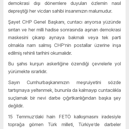
demokrasi dışı dönemlere duyulan özlemin nasıl
depreştiği her vicdan sahibi insanımızın malumudur.
Şayet CHP Genel Başkanı, cuntacı arıyorsa yüzünde
sırıtan ve her milli hadise sonrasında aşınan demokrasi
maskesini çıkarıp aynaya bakmalı veya tek parti
olmakla nam salmış CHP’nin postallar üzerine inşa
edilmiş rehinli tarihini okumalıdır.
Bu şahıs kurşun askerliğine özendiği çevrelerle yol
yürümekte ısrarlıdır.
Sayın Cumhurbaşkanımızın meşruiyetini sözde
tartışmaya yeltenmek, bununla da kalmayıp cuntacılıkla
suçlamak bir nevi darbe çığırtkanlığından başka şey
değildir.
15 Temmuz’daki hain FETÖ kalkışmasını iradesiyle
toprağa gömen Türk milleti, Türkiye’de darbeler