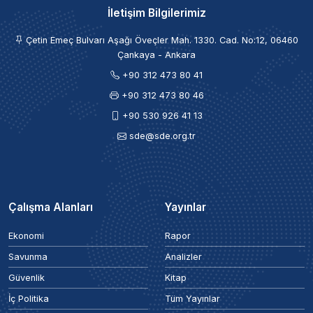
İletişim Bilgilerimiz
Çetin Emeç Bulvarı Aşağı Öveçler Mah. 1330. Cad. No:12, 06460
Çankaya - Ankara
+90 312 473 80 41
+90 312 473 80 46
+90 530 926 41 13
sde@sde.org.tr
Çalışma Alanları
Yayınlar
Ekonomi
Rapor
Savunma
Analizler
Güvenlik
Kitap
İç Politika
Tüm Yayınlar