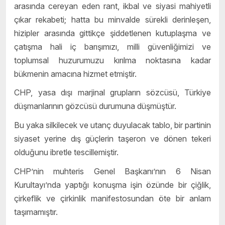
arasında cereyan eden rant, ikbal ve siyasi mahiyetli
çıkar rekabeti; hatta bu minvalde sürekli derinleşen,
hizipler arasında gittikçe şiddetlenen kutuplaşma ve
çatışma hali iç barışımızı, milli güvenliğimizi ve
toplumsal huzurumuzu kırılma noktasına kadar
bükmenin amacına hizmet etmiştir.
CHP, yasa dışı marjinal grupların sözcüsü, Türkiye
düşmanlarının gözcüsü durumuna düşmüştür.
Bu yaka silkilecek ve utanç duyulacak tablo, bir partinin
siyaset yerine dış güçlerin taşeron ve dönen tekeri
olduğunu ibretle tescillemiştir.
CHP’nin muhteris Genel Başkanı’nın 6 Nisan
Kurultayı’nda yaptığı konuşma işin özünde bir çiğlik,
çirkeflik ve çirkinlik manifestosundan öte bir anlam
taşımamıştır.