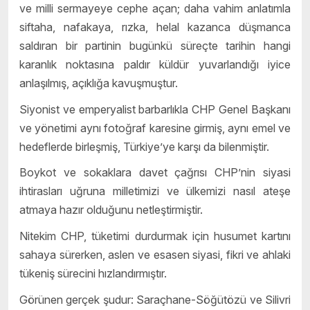
ve milli sermayeye cephe açan; daha vahim anlatımla
siftaha, nafakaya, rızka, helal kazanca düşmanca
saldıran bir partinin bugünkü süreçte tarihin hangi
karanlık noktasına paldır küldür yuvarlandığı iyice
anlaşılmış, açıklığa kavuşmuştur.
Siyonist ve emperyalist barbarlıkla CHP Genel Başkanı
ve yönetimi aynı fotoğraf karesine girmiş, aynı emel ve
hedeflerde birleşmiş, Türkiye’ye karşı da bilenmiştir.
Boykot ve sokaklara davet çağrısı CHP’nin siyasi
ihtirasları uğruna milletimizi ve ülkemizi nasıl ateşe
atmaya hazır olduğunu netleştirmiştir.
Nitekim CHP, tüketimi durdurmak için husumet kartını
sahaya sürerken, aslen ve esasen siyasi, fikri ve ahlaki
tükeniş sürecini hızlandırmıştır.
Görünen gerçek şudur: Saraçhane-Söğütözü ve Silivri