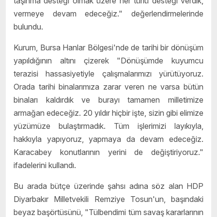
taşınma desteği olmak üzere her türlü desteği verdik,
vermeye devam edeceğiz." değerlendirmelerinde
bulundu.
Kurum, Bursa Hanlar Bölgesi'nde de tarihi bir dönüşüm
yapıldığının altını çizerek "Dönüşümde kuyumcu
terazisi hassasiyetiyle çalışmalarımızı yürütüyoruz.
Orada tarihi binalarımıza zarar veren ne varsa bütün
binaları kaldırdık ve burayı tamamen milletimize
armağan edeceğiz. 20 yıldır hiçbir işte, sizin gibi elimize
yüzümüze bulaştırmadık. Tüm işlerimizi layıkıyla,
hakkıyla yapıyoruz, yapmaya da devam edeceğiz.
Karacabey konutlarının yerini de değiştiriyoruz."
ifadelerini kullandı.
Bu arada bütçe üzerinde şahsı adına söz alan HDP
Diyarbakır Milletvekili Remziye Tosun'un, başındaki
beyaz başörtüsünü, "Tülbendimi tüm savaş kararlarının