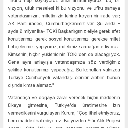
"Bunu hep söylüyoruz ama anlatamıyoruz; bu, bir
vizyon, ufuk meselesi ki bu vizyonu ve ufku sahaya
vatandaşımızın, milletimizin lehine koyan bir irade var;
AK Parti iradesi, Cumhurbaşkanımız var. Şu anda -
ayda 8 milyar lira- TOKİ Başkanlığımız eliyle gerek afet
konutlarımızı gerek sosyal konutlarımızı gerekse millet
bahçelerimizi yapıyoruz, milletimize armağan ediyoruz.
Kimsenin, hiçbir yüklenicinin TOKİ'den de alacağı yok.
Gene aynı anlayışla vatandaşımıza söz verdiğimiz
şekilde konutlarımızı yapacağız. Bu konutları yalnızca
Türkiye Cumhuriyeti vatandaşı olanlar alabilir, bunun
dışında kimse alamaz."
Vatandaşa ve doğaya zarar verecek hiçbir maddenin
ülkeye girmesine, Türkiye'de üretilmesine izin
vermediklerini vurgulayan Kurum, "Çöp ithal etmiyoruz,
ham madde ithal ediyoruz. Bu yüzden Sıfır Atık Projesi