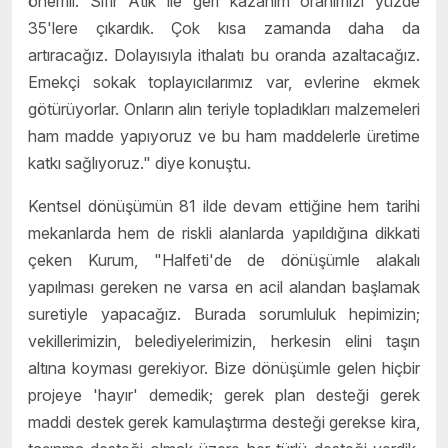
önemli. Sıfır Atık ile geri kazanım oranımızı yüzde
35'lere çıkardık. Çok kısa zamanda daha da
artıracağız. Dolayısıyla ithalatı bu oranda azaltacağız.
Emekçi sokak toplayıcılarımız var, evlerine ekmek
götürüyorlar. Onların alın teriyle topladıkları malzemeleri
ham madde yapıyoruz ve bu ham maddelerle üretime
katkı sağlıyoruz." diye konuştu.
Kentsel dönüşümün 81 ilde devam ettiğine hem tarihi
mekanlarda hem de riskli alanlarda yapıldığına dikkati
çeken Kurum, "Halfeti'de de dönüşümle alakalı
yapılması gereken ne varsa en acil alandan başlamak
suretiyle yapacağız. Burada sorumluluk hepimizin;
vekillerimizin, belediyelerimizin, herkesin elini taşın
altına koyması gerekiyor. Bize dönüşümle gelen hiçbir
projeye 'hayır' demedik; gerek plan desteği gerek
maddi destek gerek kamulaştırma desteği gerekse kira,