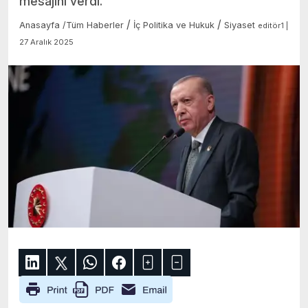
mesajını verdi.
/
/
Anasayfa
/
Tüm Haberler
İç Politika ve Hukuk
Siyaset
editör1 |
27 Aralık 2025