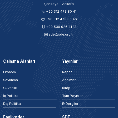
Çankaya - Ankara
+90 312 473 80 41
+90 312 473 80 46
+90 530 926 41 13
sde@sde.org.tr
Çalışma Alanları
Yayınlar
Ekonomi
Rapor
Savunma
Analizler
Güvenlik
Kitap
İç Politika
Tüm Yayınlar
Dış Politika
E-Dergiler
Faaliyetler
SDE